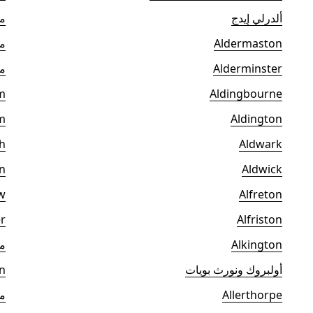
ألدرلي إيدج
مي
Aldermaston
م
Alderminster
م
m
Aldingbourne
m
Aldington
h
Aldwark
n
Aldwick
w
Alfreton
r
Alfriston
Alkington
مي
أولبروك ونورث بويات
n
Allerthorpe
مي