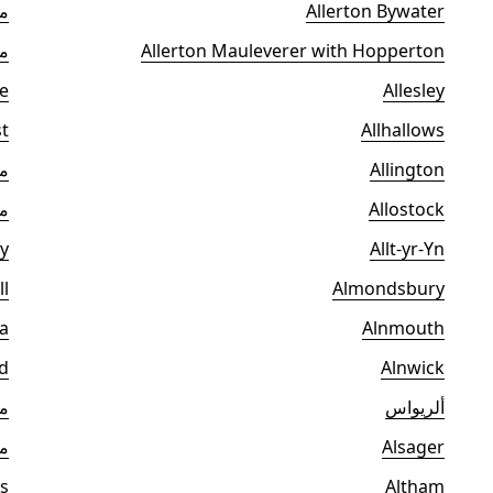
Allerton Bywater
مي
Allerton Mauleverer with Hopperton
مي
e
Allesley
t
Allhallows
Allington
مي
Allostock
م
y
Allt-yr-Yn
ll
Almondsbury
ea
Alnmouth
d
Alnwick
ألريواس
مي
Alsager
مي
s
Altham