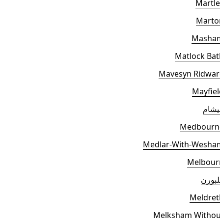
Martle
Marto
Masha
Matlock Bat
Mavesyn Ridwar
Mayfiel
يشام
Medbourn
Medlar-With-Wesha
Melbour
بورن
Meldret
Melksham Withou