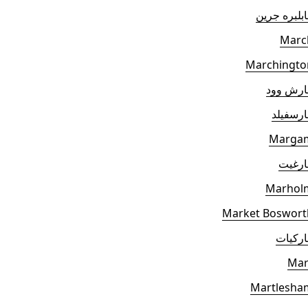
بلبره جرين
Marc
Marchingto
ارش وود
رسفيلد
Marga
ارغيت
Marhol
Market Boswort
ركيات
Mar
Martlesha