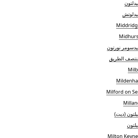
دلتون
دلوِتش
Middridg
Midhurs
دسومر نورتون
نتصف الطريق
Milb
Mildenha
Milford on S
Millan
لتون (ديت)
لتون
Milton Keyne