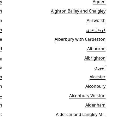
y
Agden
n
Aighton Bailey and Chaigley
m
Ailsworth
قرية إينتري
h
e
Alberbury with Cardeston
d
Albourne
Albrighton
م
ألبوري
e
m
Alcester
n
Alconbury
Alconbury Weston
مل
h
Aldenham
t
Aldercar and Langley Mill