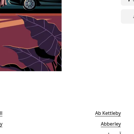
l
Ab Kettleby
y
Abberley