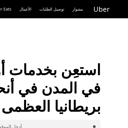
خطٍ
Uber
لوصول
مشوار
توصيل الطلبات
الأعمال
r Eats
لى
لمحتوى
لرئيسي
استعِن بخدمات أو
في المدن في أنح
بريطانيا العظمى
أدخِل الموقع