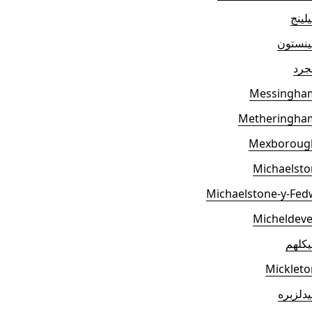
لينج
ينستون
جرد
Messingha
Metheringha
Mexboroug
Michaelsto
Michaelstone-y-Fed
Micheldeve
كلهم
Mickleto
دلزبره