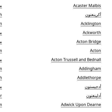
Acaster Malbis
ما
أكرينغتون
h
n
Acklington
Ackworth
م
Acton Bridge
ما
m
Acton
Acton Trussell and Bednall
م
m
Addingham
h
Addlethorpe
أدجيستون
ما
أدلينغتون
r
m
Adwick Upon Dearne