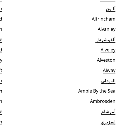
ألتون
n
d
Altrincham
h
Alvanley
ألفيتشرش
e
d
Alveley
y
Alveston
t
Alway
الوودلي
n
n
Amble By the Sea
n
Ambrosden
أمرشام
e
إيمزبري
h