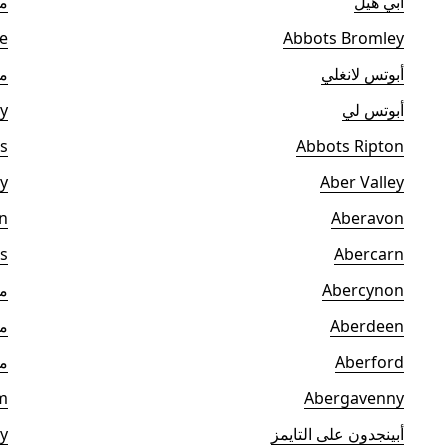
آبي هيل
مي
e
Abbots Bromley
أبوتس لانغلي
ما
أبوتس لي
y
s
Abbots Ripton
y
Aber Valley
n
Aberavon
s
Abercarn
Abercynon
ما
Aberdeen
م
Aberford
ما
m
Abergavenny
أبينجدون على التايمز
y