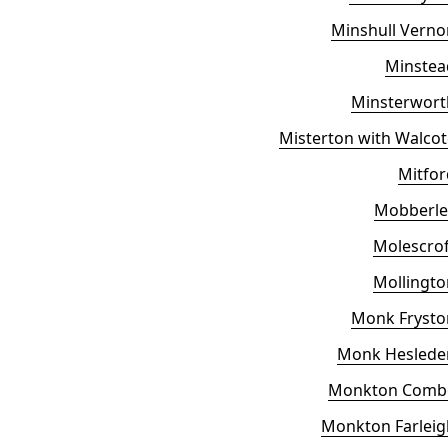
Minshull Verno
Minstea
Minsterwort
Misterton with Walcot
Mitfor
Mobberle
Molescrof
Mollingto
Monk Frysto
Monk Heslede
Monkton Comb
Monkton Farleig