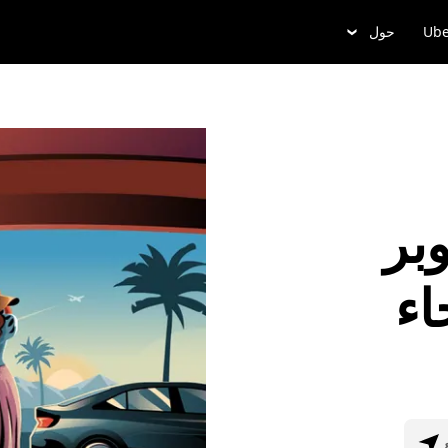
Ube
حول
بر
اء