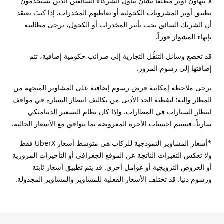
لا تتهاون أوبر مُطلقاً بشأن تناول الشركاء السائقين الذين يستخدمون
تطبيق أوبر المشروبات الكحولية أو تعاطيهم المخدرات. إذا كنتَ تعتقد
أن الشريك السائق تحت تأثير المخدرات أو الكحول، يرجى مطالبته
بإنهاء المشوار فوراً.
قد تخضع وسائل التنقُّل التجارية إلى ضرائب حكومية إضافية، تتم
إضافتها إلى رسوم المرور.
يرجى ملاحظة إمكانية فرض رسوم إضافية على المشاوير المتجهة من
المطار وإليه؛ لتغطية الحد الأدنى من تكاليف انتظار السيارة في مواقف
انتظار السيارات في المطارات. وإذا كان نظام التسعير الديناميكي
سارياً، فسيتم احتساب الأجرة المعروضة بما يتوافق مع الأسعار الحالية.
*أسعار المشاوير النموذجية للركاب هي متوسط أسعار UberX فقط
ولا تعكس التغيرات الناتجة عن الموقع الجغرافي أو التأخيرات المرورية
أو العروض الترويجية أو عوامل أخرى. قد يتم تطبيق أسعار ثابتة
ورسوم دنيا. قد تختلف الأسعار الفعلية للمشاوير والمشاوير المجدولة.