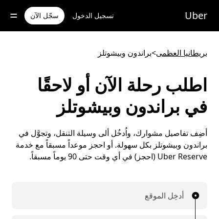
خطٍ
لوصول
Uber
تسجيل الدخول
سجّل الآن
لى
لمحتوى
لرئيسي
بريطانيا العظمى
>
براندون وبيشوتلز
اطلب رحلة الآن أو لاحقًا
في براندون وبيشوتلز
أضِف تفاصيل مشوارك، واُدخُل ألى وسيلة التنقل، وتجوَّل في
براندون وبيشوتلز بكل سهولة. أو احجز موعداً مسبقاً مع خدمة
Uber Reserve (احجز) في أي وقت حتى 90 يوماً مسبقاً.
أدخِل الموقع