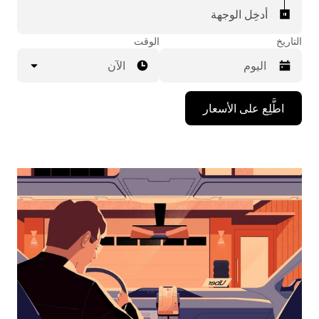
أدخِل الوجهة
التاريخ
الوقت
الآن
اضغط
اطَّلِع على الأسعار
على
مفتاح
السهم
المتجه
للأسفل
لاستخدام
التقويم
واختيار
التاريخ.
اضغط
على
زر
الخروج
لإغلاق
التقويم.