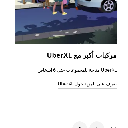
مركبات أكبر مع UberXL
الرح
UberXL متاحة للمجموعات حتى 6 أشخاص.
عند دع
الجما
تعرف على المزيد حول UberXL
التوصي
تعرّف 