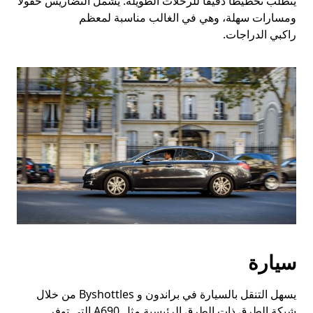
يتطلب تخطيطًا دقيقًا للرحلات الطويلة. يشمل التضاريس حقولًا
ومسارات سهلة، وهي في الغالب مناسبة لمعظم
راكبي الدراجات.
سيارة
يسهل التنقل بالسيارة في براندون و Byshottles من خلال
شبكة الطرق ذات الطرق الرئيسية مثل A690 التي توفر