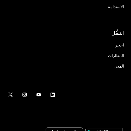
الاستدامة
التنقُّل
احجز
المطارات
المدن