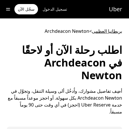
خطٍ
لوصول
Uber
تسجيل الدخول
سجّل الآن
لى
لمحتوى
لرئيسي
بريطانيا العظمى
>
Archdeacon Newton
اطلب رحلة الآن أو لاحقًا
في Archdeacon
Newton
أضِف تفاصيل مشوارك، واُدخُل ألى وسيلة التنقل، وتجوَّل في
Archdeacon Newton بكل سهولة. أو احجز موعداً مسبقاً مع
خدمة Uber Reserve (احجز) في أي وقت حتى 90 يوماً
مسبقاً.