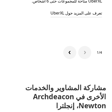
UberXL متاحة للمجموعات حتى 6 أشخاص.
عند دع
الجما
تعرف على المزيد حول UberXL
التوصي
تعرّف 
1/4
مشاركة المشاوير والخدمات
الأخرى في Archdeacon
Newton، إنجلترا