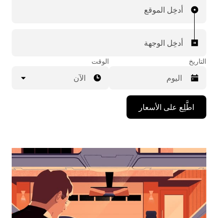
أدخِل الموقع
أدخِل الوجهة
التاريخ
الوقت
الآن
اضغط
اطَّلِع على الأسعار
على
مفتاح
السهم
المتجه
للأسفل
لاستخدام
التقويم
واختيار
التاريخ.
اضغط
على
زر