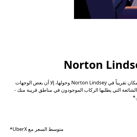
رغم أنه يمكن للمسافرين طلب مشوار مع أوبر إلى أي مكان تقريباً في Norton Lindsey وحولها، إلا أن بعض الوجهات
لشائعة التي يطلبها الركاب الموجودون في مناطق قريبة منك -
*
متوسط السعر مع UberX*