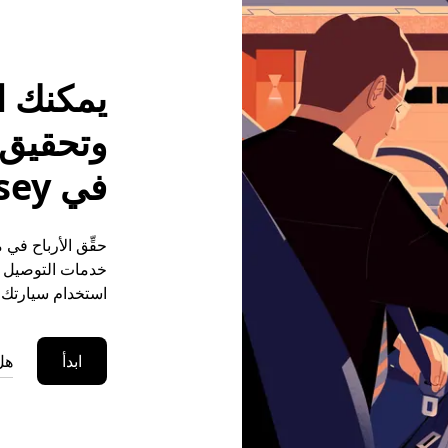
يمكنك ا
وتحقيق م
في Norton Lindsey
خدمات التوصيل (ع
استخدام سيارتك ا
ابدأ
هل