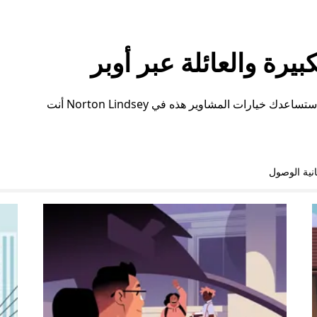
رة والعائلة عبر أوبر
سواء كنت بحاجة إلى مساحة إضافية أو ترتيبات خاصة، ستساعدك خيارات المشاوير هذه في Norton Lindsey أنت
نية الوصول