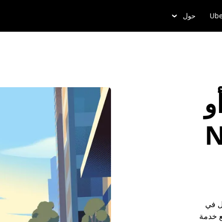
Ube
حول
و
No
ل في
 مع خدمة