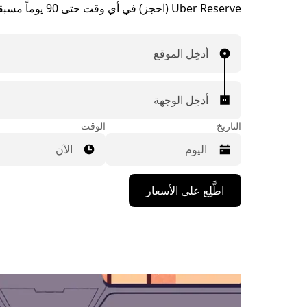
Uber Reserve (احجز) في أي وقت حتى 90 يوماً مسبقاً.
أدخِل الموقع
أدخِل الوجهة
التاريخ
الوقت
الآن
اضغط
اطَّلِع على الأسعار
على
مفتاح
السهم
المتجه
للأسفل
لاستخدام
التقويم
واختيار
التاريخ.