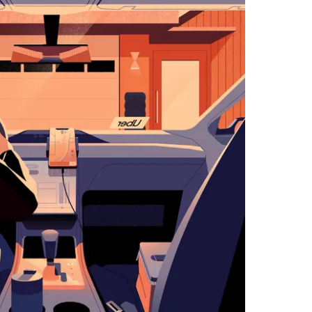
اضغط
على
زر
الخروج
لإغلاق
التقويم.