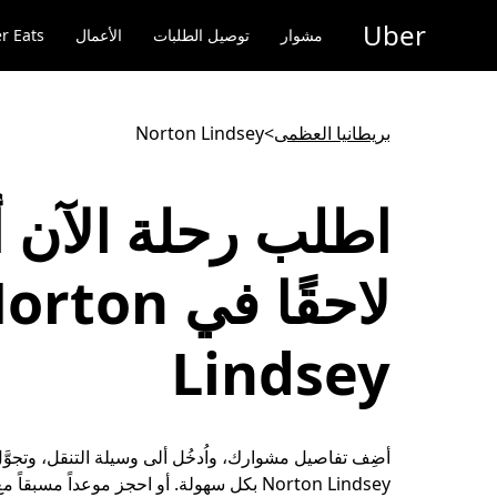
خطٍ
Uber
لوصول
مشوار
توصيل الطلبات
الأعمال
r Eats
لى
لمحتوى
لرئيسي
بريطانيا العظمى
>
Norton Lindsey
اطلب رحلة الآن أ
لاحقًا في rton
Lindsey
أضِف تفاصيل مشوارك، واُدخُل ألى وسيلة التنقل، وتجوَّ
Norton Lindsey بكل سهولة. أو احجز موعداً مسبقاً