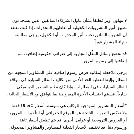
لا تتهاون أوبر مُطلقاً بشأن تناول الشركاء السائقين الذين يستخدمون
تطبيق أوبر المشروبات الكحولية أو تعاطيهم المخدرات. إذا كنتَ تعتقد
أن الشريك السائق تحت تأثير المخدرات أو الكحول، يرجى مطالبته
بإنهاء المشوار فوراً.
قد تخضع وسائل التنقُّل التجارية إلى ضرائب حكومية إضافية، تتم
إضافتها إلى رسوم المرور.
يرجى ملاحظة إمكانية فرض رسوم إضافية على المشاوير المتجهة من
المطار وإليه؛ لتغطية الحد الأدنى من تكاليف انتظار السيارة في مواقف
انتظار السيارات في المطارات. وإذا كان نظام التسعير الديناميكي
سارياً، فسيتم احتساب الأجرة المعروضة بما يتوافق مع الأسعار الحالية.
*أسعار المشاوير النموذجية للركاب هي متوسط أسعار UberX فقط
ولا تعكس التغيرات الناتجة عن الموقع الجغرافي أو التأخيرات المرورية
أو العروض الترويجية أو عوامل أخرى. قد يتم تطبيق أسعار ثابتة
ورسوم دنيا. قد تختلف الأسعار الفعلية للمشاوير والمشاوير المجدولة.