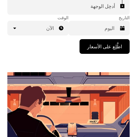
أدخِل الوجهة
التاريخ
الوقت
الآن
اضغط
اطَّلِع على الأسعار
على
مفتاح
السهم
المتجه
للأسفل
لاستخدام
التقويم
واختيار
التاريخ.
اضغط
على
زر
الخروج
لإغلاق
التقويم.