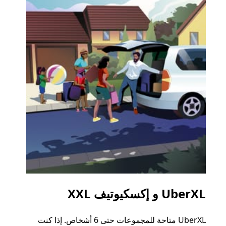
UberXL و إكسكيوتيف XXL
الرح
UberXL متاحة للمجموعات حتى 6 أشخاص. إذا كنت
عند دع