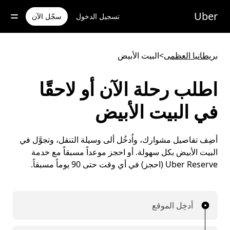
خطٍ
لوصول
Uber
تسجيل الدخول
سجّل الآن
لى
لمحتوى
لرئيسي
بريطانيا العظمى
>
البيت الأبيض
اطلب رحلة الآن أو لاحقًا
في البيت الأبيض
أضِف تفاصيل مشوارك، واُدخُل ألى وسيلة التنقل، وتجوَّل في
البيت الأبيض بكل سهولة. أو احجز موعداً مسبقاً مع خدمة
Uber Reserve (احجز) في أي وقت حتى 90 يوماً مسبقاً.
أدخِل الموقع