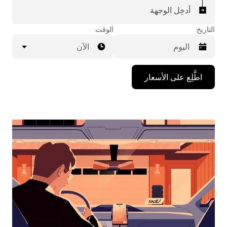
أدخِل الوجهة
التاريخ
الوقت
الآن
اضغط
اطَّلِع على الأسعار
على
مفتاح
السهم
المتجه
للأسفل
لاستخدام
التقويم
واختيار
التاريخ.
اضغط
على
زر
الخروج
لإغلاق
التقويم.