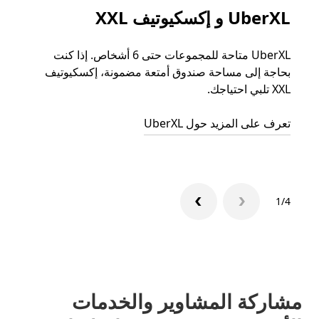
UberXL و إكسكيوتيف XXL
الرح
UberXL متاحة للمجموعات حتى 6 أشخاص. إذا كنت
عند دع
بحاجة إلى مساحة صندوق أمتعة مضمونة، إكسكيوتيف
الجما
XXL تلبي احتياجك.
التوصي
تعرف على المزيد حول UberXL
تعرّف 
1/4
مشاركة المشاوير والخدمات