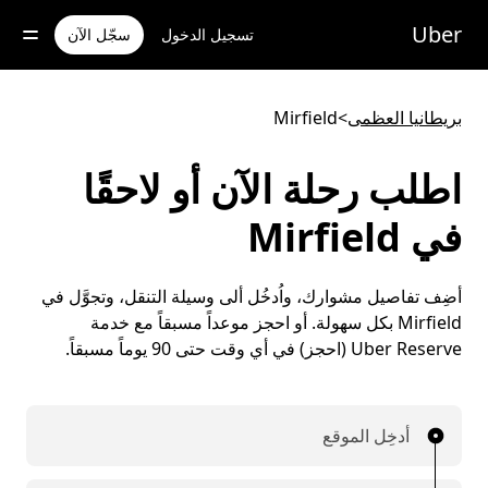
خطٍ
لوصول
Uber
تسجيل الدخول
سجّل الآن
لى
لمحتوى
لرئيسي
بريطانيا العظمى
>
Mirfield
اطلب رحلة الآن أو لاحقًا
في Mirfield
أضِف تفاصيل مشوارك، واُدخُل ألى وسيلة التنقل، وتجوَّل في
Mirfield بكل سهولة. أو احجز موعداً مسبقاً مع خدمة
Uber Reserve (احجز) في أي وقت حتى 90 يوماً مسبقاً.
أدخِل الموقع