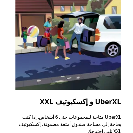
UberXL و إكسكيوتيف XXL
الرح
UberXL متاحة للمجموعات حتى 6 أشخاص. إذا كنت
عند دع
بحاجة إلى مساحة صندوق أمتعة مضمونة، إكسكيوتيف
الجما
XXL تلبي احتياجك.
التوصي