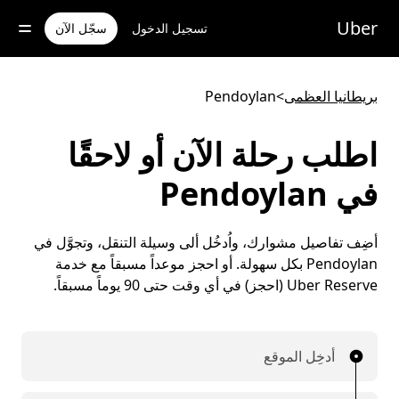
خطٍ
لوصول
Uber
تسجيل الدخول
سجّل الآن
لى
لمحتوى
لرئيسي
بريطانيا العظمى
>
Pendoylan
اطلب رحلة الآن أو لاحقًا
في Pendoylan
أضِف تفاصيل مشوارك، واُدخُل ألى وسيلة التنقل، وتجوَّل في
Pendoylan بكل سهولة. أو احجز موعداً مسبقاً مع خدمة
Uber Reserve (احجز) في أي وقت حتى 90 يوماً مسبقاً.
أدخِل الموقع