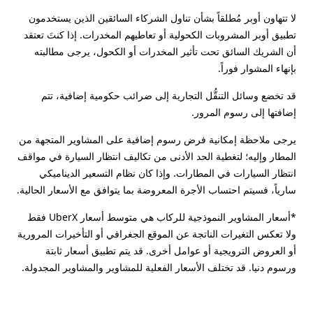
لا تتهاون أوبر مُطلقاً بشأن تناول الشركاء السائقين الذين يستخدمون
تطبيق أوبر المشروبات الكحولية أو تعاطيهم المخدرات. إذا كنتَ تعتقد
أن الشريك السائق تحت تأثير المخدرات أو الكحول، يرجى مطالبته
بإنهاء المشوار فوراً.
قد تخضع وسائل التنقُّل التجارية إلى ضرائب حكومية إضافية، تتم
إضافتها إلى رسوم المرور.
يرجى ملاحظة إمكانية فرض رسوم إضافية على المشاوير المتجهة من
المطار وإليه؛ لتغطية الحد الأدنى من تكاليف انتظار السيارة في مواقف
انتظار السيارات في المطارات. وإذا كان نظام التسعير الديناميكي
سارياً، فسيتم احتساب الأجرة المعروضة بما يتوافق مع الأسعار الحالية.
*أسعار المشاوير النموذجية للركاب هي متوسط أسعار UberX فقط
ولا تعكس التغيرات الناتجة عن الموقع الجغرافي أو التأخيرات المرورية
أو العروض الترويجية أو عوامل أخرى. قد يتم تطبيق أسعار ثابتة
ورسوم دنيا. قد تختلف الأسعار الفعلية للمشاوير والمشاوير المجدولة.