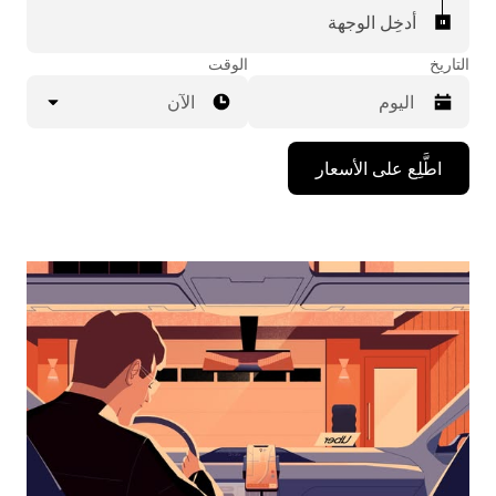
أدخِل الوجهة
التاريخ
الوقت
الآن
اضغط
اطَّلِع على الأسعار
على
مفتاح
السهم
المتجه
للأسفل
لاستخدام
التقويم
واختيار
التاريخ.
اضغط
على
زر
الخروج
لإغلاق
التقويم.