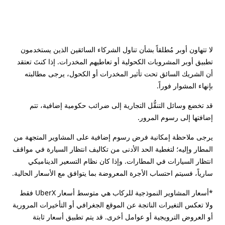
لا تتهاون أوبر مُطلقاً بشأن تناول الشركاء السائقين الذين يستخدمون
تطبيق أوبر المشروبات الكحولية أو تعاطيهم المخدرات. إذا كنتَ تعتقد
أن الشريك السائق تحت تأثير المخدرات أو الكحول، يرجى مطالبته
بإنهاء المشوار فوراً.
قد تخضع وسائل التنقُّل التجارية إلى ضرائب حكومية إضافية، تتم
إضافتها إلى رسوم المرور.
يرجى ملاحظة إمكانية فرض رسوم إضافية على المشاوير المتجهة من
المطار وإليه؛ لتغطية الحد الأدنى من تكاليف انتظار السيارة في مواقف
انتظار السيارات في المطارات. وإذا كان نظام التسعير الديناميكي
سارياً، فسيتم احتساب الأجرة المعروضة بما يتوافق مع الأسعار الحالية.
*أسعار المشاوير النموذجية للركاب هي متوسط أسعار UberX فقط
ولا تعكس التغيرات الناتجة عن الموقع الجغرافي أو التأخيرات المرورية
أو العروض الترويجية أو عوامل أخرى. قد يتم تطبيق أسعار ثابتة