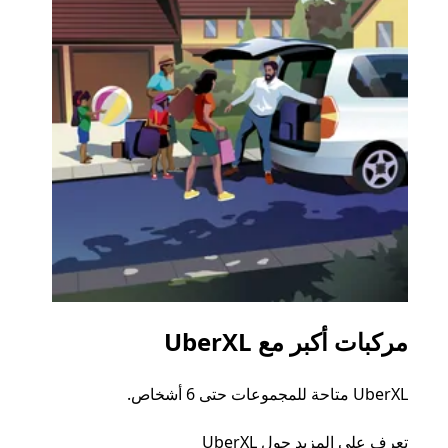
مركبات أكبر مع UberXL
الرح
UberXL متاحة للمجموعات حتى 6 أشخاص.
عند دع
الجما
تعرف على المزيد حول UberXL
التوصي