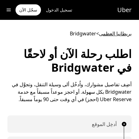
خطٍ
لوصول
Uber
تسجيل الدخول
سجّل الآن
لى
لمحتوى
لرئيسي
بريطانيا العظمى
>
Bridgwater
اطلب رحلة الآن أو لاحقًا
في Bridgwater
أضِف تفاصيل مشوارك، واُدخُل ألى وسيلة التنقل، وتجوَّل في
Bridgwater بكل سهولة. أو احجز موعداً مسبقاً مع خدمة
Uber Reserve (احجز) في أي وقت حتى 90 يوماً مسبقاً.
أدخِل الموقع