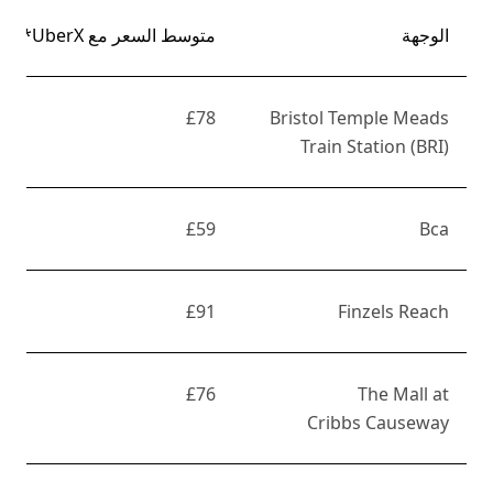
الوجهة
متوسط السعر مع UberX*
£78
Bristol Temple Meads
Train Station (BRI)
£59
Bca
£91
Finzels Reach
£76
The Mall at
Cribbs Causeway