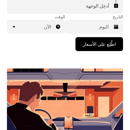
أدخِل الوجهة
التاريخ
الوقت
الآن
اضغط
اطَّلِع على الأسعار
على
مفتاح
السهم
المتجه
للأسفل
لاستخدام
التقويم
واختيار
التاريخ.
اضغط
على
زر
الخروج
لإغلاق
التقويم.