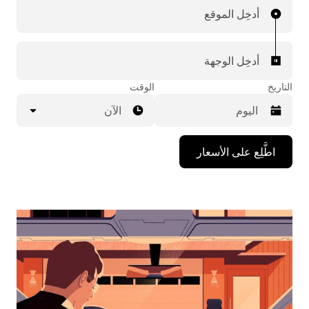
أدخِل الموقع
أدخِل الوجهة
التاريخ
الوقت
الآن
اضغط
اطَّلِع على الأسعار
على
مفتاح
السهم
المتجه
للأسفل
لاستخدام
التقويم
واختيار
التاريخ.
اضغط
على
زر