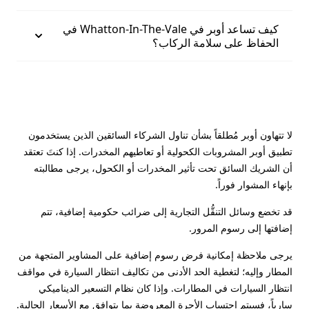
كيف تساعد أوبر في Whatton-In-The-Vale في
الحفاظ على سلامة الركاب؟
لا تتهاون أوبر مُطلقاً بشأن تناول الشركاء السائقين الذين يستخدمون
تطبيق أوبر المشروبات الكحولية أو تعاطيهم المخدرات. إذا كنتَ تعتقد
أن الشريك السائق تحت تأثير المخدرات أو الكحول، يرجى مطالبته
بإنهاء المشوار فوراً.
قد تخضع وسائل التنقُّل التجارية إلى ضرائب حكومية إضافية، تتم
إضافتها إلى رسوم المرور.
يرجى ملاحظة إمكانية فرض رسوم إضافية على المشاوير المتجهة من
المطار وإليه؛ لتغطية الحد الأدنى من تكاليف انتظار السيارة في مواقف
انتظار السيارات في المطارات. وإذا كان نظام التسعير الديناميكي
سارياً، فسيتم احتساب الأجرة المعروضة بما يتوافق مع الأسعار الحالية.