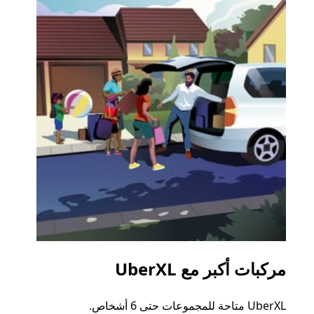
مركبات أكبر مع UberXL
الرح
UberXL متاحة للمجموعات حتى 6 أشخاص.
عند دع