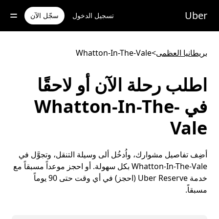
خطٍ
لوصول
Uber
تسجيل الدخول
سجّل الآن
لى
لمحتوى
لرئيسي
بريطانيا العظمى
>
Whatton-In-The-Vale
اطلب رحلة الآن أو لاحقًا
في Whatton-In-The-
Vale
أضِف تفاصيل مشوارك، واُدخُل ألى وسيلة التنقل، وتجوَّل في
Whatton-In-The-Vale بكل سهولة. أو احجز موعداً مسبقاً مع
خدمة Uber Reserve (احجز) في أي وقت حتى 90 يوماً
مسبقاً.