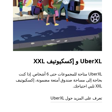
UberXL و إكسكيوتيف XXL
الرح
UberXL متاحة للمجموعات حتى 6 أشخاص. إذا كنت
عند دع
بحاجة إلى مساحة صندوق أمتعة مضمونة، إكسكيوتيف
الجما
XXL تلبي احتياجك.
التوصي
تعرف على المزيد حول UberXL
تعرّف 