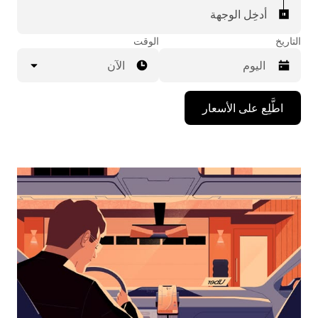
أدخِل الوجهة
التاريخ
الوقت
الآن
اضغط
اطَّلِع على الأسعار
على
مفتاح
السهم
المتجه
للأسفل
لاستخدام
التقويم
واختيار
التاريخ.
اضغط
على
زر
الخروج
لإغلاق
التقويم.