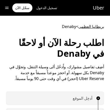
خطٍ
لوصول
Uber
تسجيل الدخول
سجّل الآن
لى
لمحتوى
لرئيسي
بريطانيا العظمى
>
Denaby
اطلب رحلة الآن أو لاحقًا
في Denaby
أضِف تفاصيل مشوارك، واُدخُل ألى وسيلة التنقل، وتجوَّل في
Denaby بكل سهولة. أو احجز موعداً مسبقاً مع خدمة
Uber Reserve (احجز) في أي وقت حتى 90 يوماً مسبقاً.
أدخِل الموقع