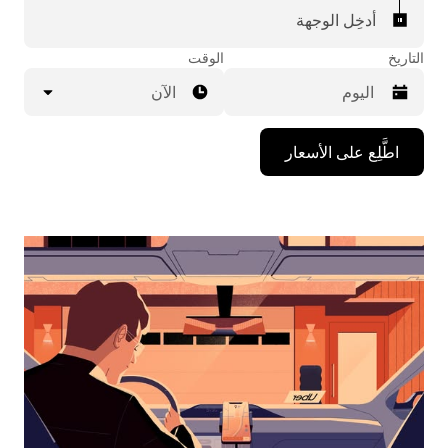
أدخِل الوجهة
التاريخ
الوقت
الآن
اضغط
اطَّلِع على الأسعار
على
مفتاح
السهم
المتجه
للأسفل
لاستخدام
التقويم
واختيار
التاريخ.
اضغط
على
زر
الخروج
لإغلاق
التقويم.