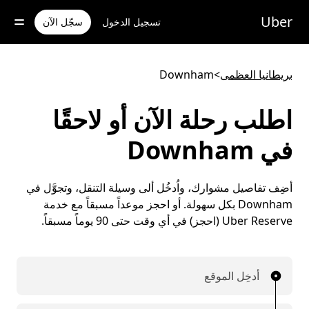
خطٍ
لوصول
Uber
تسجيل الدخول
سجّل الآن
لى
لمحتوى
لرئيسي
بريطانيا العظمى
>
Downham
اطلب رحلة الآن أو لاحقًا
في Downham
أضِف تفاصيل مشوارك، واُدخُل ألى وسيلة التنقل، وتجوَّل في
Downham بكل سهولة. أو احجز موعداً مسبقاً مع خدمة
Uber Reserve (احجز) في أي وقت حتى 90 يوماً مسبقاً.
أدخِل الموقع