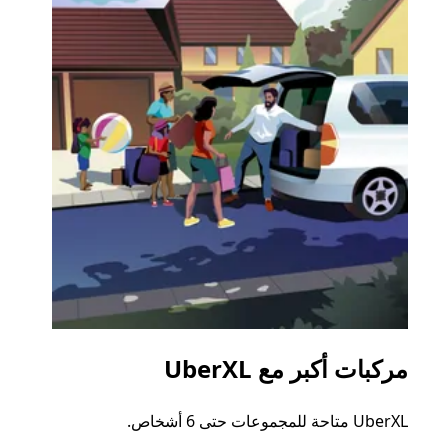
مركبات أكبر مع UberXL
الرح
UberXL متاحة للمجموعات حتى 6 أشخاص.
عند دع
الجما