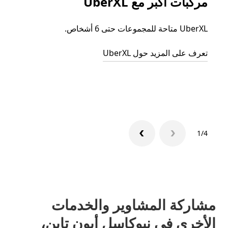
مركبات أكبر مع UberXL
الرح
UberXL متاحة للمجموعات حتى 6 أشخاص.
عند دع
الجما
تعرف على المزيد حول UberXL
التوصي
تعرّف 
1/4
مشاركة المشاوير والخدمات
الأخرى في نيوكاسل أبون تاين،