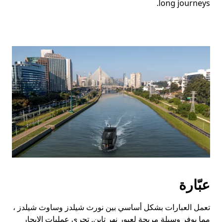
long journeys.
عبّارة
تعمل العبارات بشكل أساسي بين نورث شيلدز وساوث شيلدز ،
مما يوفر وسيلة مريحة لعبور نهر تاين. تجري عمليات الإبحار