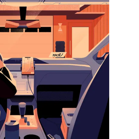
زر
الخروج
لإغلاق
التقويم.