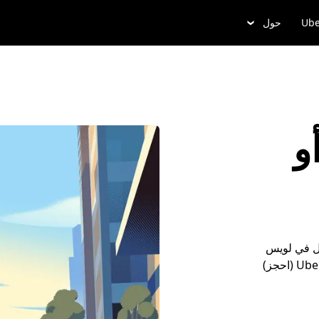
Ube
حول
و
َل في لويس
بكل سهولة. أو احجز موعداً مسبقاً مع خدمة Uber Reserve (احجز)