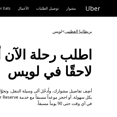
خطٍ
Uber
لوصول
مشوار
توصيل الطلبات
الأعمال
r Eats
لى
لمحتوى
لرئيسي
بريطانيا العظمى
>
لويس
اطلب رحلة الآن أ
لاحقًا في لويس
أضِف تفاصيل مشوارك، واُدخُل ألى وسيلة التنقل، وتجوّ
في أي وقت حتى 90 يوماً مسبقاً.