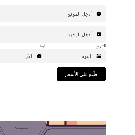
أدخِل الموقع
أدخِل الوجهة
التاريخ
الوقت
الآن
اضغط
اطَّلِع على الأسعار
على
مفتاح
السهم
المتجه
للأسفل
لاستخدام
التقويم
واختيار
التاريخ.
اضغط
على