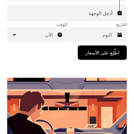
أدخِل الوجهة
التاريخ
الوقت
الآن
اضغط
اطَّلِع على الأسعار
على
مفتاح
السهم
المتجه
للأسفل
لاستخدام
التقويم
واختيار
التاريخ.
اضغط
على
زر
الخروج
لإغلاق