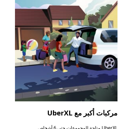
مركبات أكبر مع UberXL
الرح
UberXL متاحة للمجموعات حتى 6 أشخاص.
عند دع