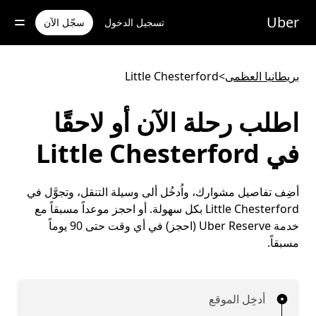
خطٍ
لوصول
Uber
تسجيل الدخول
سجّل الآن
لى
لمحتوى
لرئيسي
بريطانيا العظمى
>
Little Chesterford
اطلب رحلة الآن أو لاحقًا
في Little Chesterford
أضِف تفاصيل مشوارك، واُدخُل ألى وسيلة التنقل، وتجوَّل في
Little Chesterford بكل سهولة. أو احجز موعداً مسبقاً مع
خدمة Uber Reserve (احجز) في أي وقت حتى 90 يوماً
مسبقاً.
أدخِل الموقع