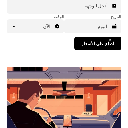
أدخِل الوجهة
التاريخ
الوقت
الآن
اضغط
اطَّلِع على الأسعار
على
مفتاح
السهم
المتجه
للأسفل
لاستخدام
التقويم
واختيار
التاريخ.
اضغط
على
زر
الخروج
لإغلاق
التقويم.