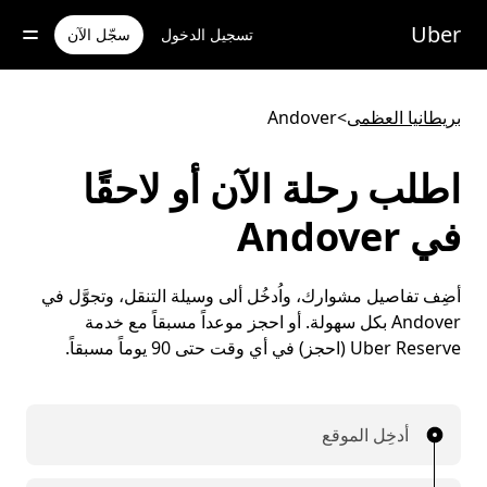
خطٍ
لوصول
Uber
تسجيل الدخول
سجّل الآن
لى
لمحتوى
لرئيسي
بريطانيا العظمى
>
Andover
اطلب رحلة الآن أو لاحقًا
في Andover
أضِف تفاصيل مشوارك، واُدخُل ألى وسيلة التنقل، وتجوَّل في
Andover بكل سهولة. أو احجز موعداً مسبقاً مع خدمة
Uber Reserve (احجز) في أي وقت حتى 90 يوماً مسبقاً.
أدخِل الموقع