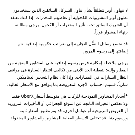
لا تتهاون أوبر مُطلقاً بشأن تناول الشركاء السائقين الذين يستخدمون
تطبيق أوبر المشروبات الكحولية أو تعاطيهم المخدرات. إذا كنتَ تعتقد
أن الشريك السائق تحت تأثير المخدرات أو الكحول، يرجى مطالبته
بإنهاء المشوار فوراً.
قد تخضع وسائل التنقُّل التجارية إلى ضرائب حكومية إضافية، تتم
إضافتها إلى رسوم المرور.
يرجى ملاحظة إمكانية فرض رسوم إضافية على المشاوير المتجهة من
المطار وإليه؛ لتغطية الحد الأدنى من تكاليف انتظار السيارة في مواقف
انتظار السيارات في المطارات. وإذا كان نظام التسعير الديناميكي
سارياً، فسيتم احتساب الأجرة المعروضة بما يتوافق مع الأسعار الحالية.
*أسعار المشاوير النموذجية للركاب هي متوسط أسعار UberX فقط
ولا تعكس التغيرات الناتجة عن الموقع الجغرافي أو التأخيرات المرورية
أو العروض الترويجية أو عوامل أخرى. قد يتم تطبيق أسعار ثابتة
ورسوم دنيا. قد تختلف الأسعار الفعلية للمشاوير والمشاوير المجدولة.