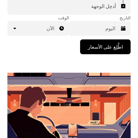
أدخِل الوجهة
التاريخ
الوقت
الآن
اضغط
اطَّلِع على الأسعار
على
مفتاح
السهم
المتجه
للأسفل
لاستخدام
التقويم
واختيار
التاريخ.
اضغط
على
زر
الخروج
لإغلاق
التقويم.