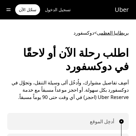
خطٍ
لوصول
Uber
تسجيل الدخول
سجّل الآن
لى
لمحتوى
لرئيسي
بريطانيا العظمى
>
دوكسفورد
اطلب رحلة الآن أو لاحقًا
في دوكسفورد
أضِف تفاصيل مشوارك، واُدخُل ألى وسيلة التنقل، وتجوَّل في
دوكسفورد بكل سهولة. أو احجز موعداً مسبقاً مع خدمة
Uber Reserve (احجز) في أي وقت حتى 90 يوماً مسبقاً.
أدخِل الموقع