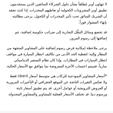
لا تتهاون أوبر مُطلقاً بشأن تناول الشركاء السائقين الذين يستخدمون
تطبيق أوبر المشروبات الكحولية أو تعاطيهم المخدرات. إذا كنتَ تعتقد
أن الشريك السائق تحت تأثير المخدرات أو الكحول، يرجى مطالبته
بإنهاء المشوار فوراً.
قد تخضع وسائل التنقُّل التجارية إلى ضرائب حكومية إضافية، تتم
إضافتها إلى رسوم المرور.
يرجى ملاحظة إمكانية فرض رسوم إضافية على المشاوير المتجهة من
المطار وإليه؛ لتغطية الحد الأدنى من تكاليف انتظار السيارة في مواقف
انتظار السيارات في المطارات. وإذا كان نظام التسعير الديناميكي
سارياً، فسيتم احتساب الأجرة المعروضة بما يتوافق مع الأسعار الحالية.
*أسعار المشاوير النموذجية للركاب هي متوسط أسعار UberX فقط
ولا تعكس التغيرات الناتجة عن الموقع الجغرافي أو التأخيرات المرورية
أو العروض الترويجية أو عوامل أخرى. قد يتم تطبيق أسعار ثابتة
ورسوم دنيا. قد تختلف الأسعار الفعلية للمشاوير والمشاوير المجدولة.