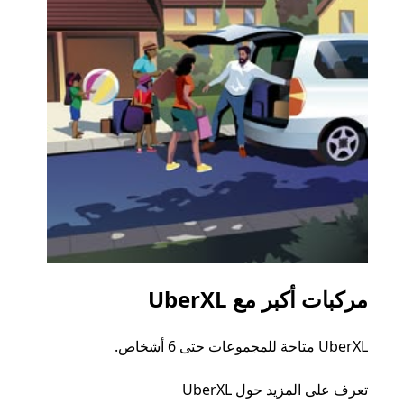
مركبات أكبر مع UberXL
الرح
UberXL متاحة للمجموعات حتى 6 أشخاص.
عند دع
الجما
تعرف على المزيد حول UberXL
التوصي