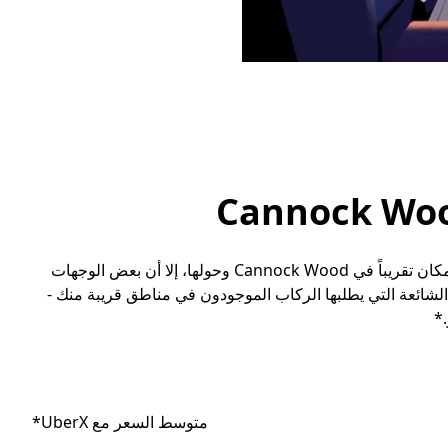
رغم أنه يمكن للمسافرين طلب مشوار مع أوبر إلى أي مكان تقريباً في Cannock Wood وحولها، إلا أن بعض الوجهات
لشائعة التي يطلبها الركاب الموجودون في مناطق قريبة منك -
*
متوسط السعر مع UberX*