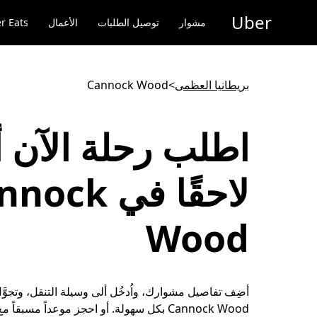
خطٍ
Uber
لوصول
مشوار
توصيل الطلبات
الأعمال
r Eats
لى
لمحتوى
لرئيسي
بريطانيا العظمى
>
Cannock Wood
اطلب رحلة الآن أ
لاحقًا في ck
Wood
أضِف تفاصيل مشوارك، واُدخُل ألى وسيلة التنقل، وتجوَّ
Cannock Wood بكل سهولة. أو احجز موعداً مسبقاً