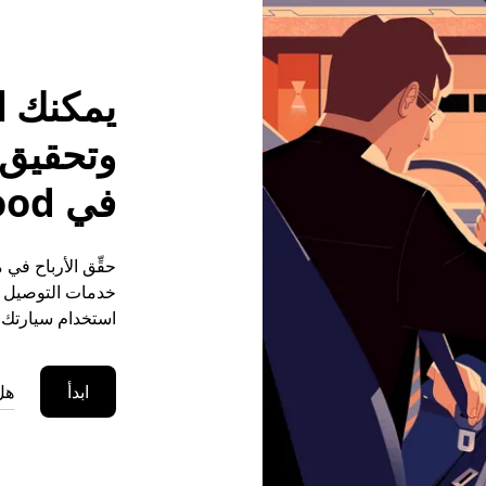
يمكنك ا
وتحقيق م
في Cannock Wood
خدمات التوصيل (ع
استخدام سيارتك ا
ابدأ
هل