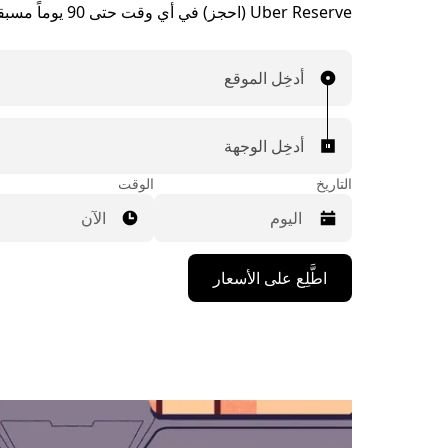
Uber Reserve (احجز) في أي وقت حتى 90 يوماً مسبقاً.
أدخِل الموقع
أدخِل الوجهة
التاريخ
الوقت
الآن
اضغط
اطَّلِع على الأسعار
على
مفتاح
السهم
المتجه
للأسفل
لاستخدام
التقويم
واختيار
التاريخ.