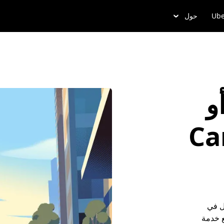
Ube
حول
و
Canno
ل في
 مع خدمة