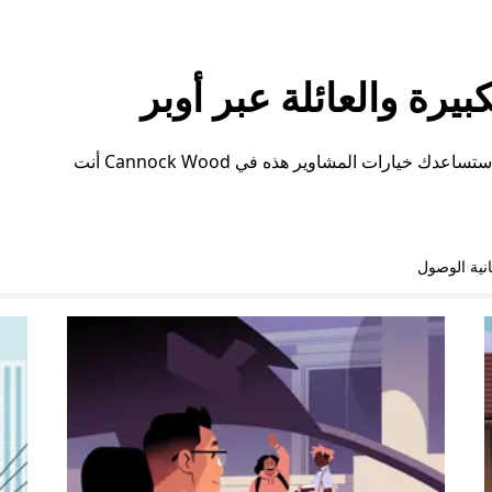
رة والعائلة عبر أوبر
سواء كنت بحاجة إلى مساحة إضافية أو ترتيبات خاصة، ستساعدك خيارات المشاوير هذه في Cannock Wood أنت
نية الوصول