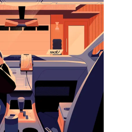
اضغط
على
زر
الخروج
لإغلاق
التقويم.