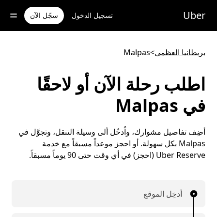
خطٍ
لوصول
Uber
تسجيل الدخول
سجّل الآن
لى
لمحتوى
لرئيسي
بريطانيا العظمى
>
Malpas
اطلب رحلة الآن أو لاحقًا
في Malpas
أضِف تفاصيل مشوارك، واُدخُل ألى وسيلة التنقل، وتجوَّل في
Malpas بكل سهولة. أو احجز موعداً مسبقاً مع خدمة
Uber Reserve (احجز) في أي وقت حتى 90 يوماً مسبقاً.
أدخِل الموقع