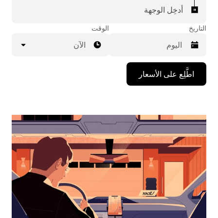
أدخِل الوجهة
التاريخ
الوقت
الآن
اضغط
اطَّلِع على الأسعار
على
مفتاح
السهم
المتجه
للأسفل
لاستخدام
التقويم
واختيار
التاريخ.
اضغط
على
زر
الخروج
لإغلاق
التقويم.