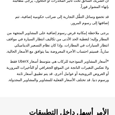
أن الشريك السائق تحت تأثير المخدرات أو الكحول، يرجى مطالبته
بإنهاء المشوار فوراً.
قد تخضع وسائل التنقُّل التجارية إلى ضرائب حكومية إضافية، تتم
إضافتها إلى رسوم المرور.
يرجى ملاحظة إمكانية فرض رسوم إضافية على المشاوير المتجهة من
المطار وإليه؛ لتغطية الحد الأدنى من تكاليف انتظار السيارة في مواقف
انتظار السيارات في المطارات. وإذا كان نظام التسعير الديناميكي
سارياً، فسيتم احتساب الأجرة المعروضة بما يتوافق مع الأسعار الحالية.
*أسعار المشاوير النموذجية للركاب هي متوسط أسعار UberX فقط
ولا تعكس التغيرات الناتجة عن الموقع الجغرافي أو التأخيرات المرورية
أو العروض الترويجية أو عوامل أخرى. قد يتم تطبيق أسعار ثابتة
ورسوم دنيا. قد تختلف الأسعار الفعلية للمشاوير والمشاوير المجدولة.
الأمر أسهل داخل التطبيقات