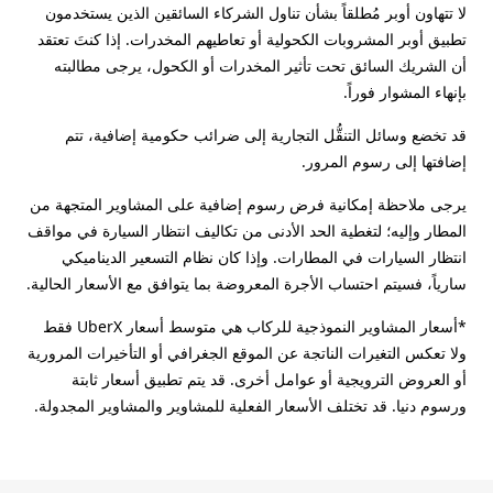
لا تتهاون أوبر مُطلقاً بشأن تناول الشركاء السائقين الذين يستخدمون
تطبيق أوبر المشروبات الكحولية أو تعاطيهم المخدرات. إذا كنتَ تعتقد
أن الشريك السائق تحت تأثير المخدرات أو الكحول، يرجى مطالبته
بإنهاء المشوار فوراً.
قد تخضع وسائل التنقُّل التجارية إلى ضرائب حكومية إضافية، تتم
إضافتها إلى رسوم المرور.
يرجى ملاحظة إمكانية فرض رسوم إضافية على المشاوير المتجهة من
المطار وإليه؛ لتغطية الحد الأدنى من تكاليف انتظار السيارة في مواقف
انتظار السيارات في المطارات. وإذا كان نظام التسعير الديناميكي
سارياً، فسيتم احتساب الأجرة المعروضة بما يتوافق مع الأسعار الحالية.
*أسعار المشاوير النموذجية للركاب هي متوسط أسعار UberX فقط
ولا تعكس التغيرات الناتجة عن الموقع الجغرافي أو التأخيرات المرورية
أو العروض الترويجية أو عوامل أخرى. قد يتم تطبيق أسعار ثابتة
ورسوم دنيا. قد تختلف الأسعار الفعلية للمشاوير والمشاوير المجدولة.