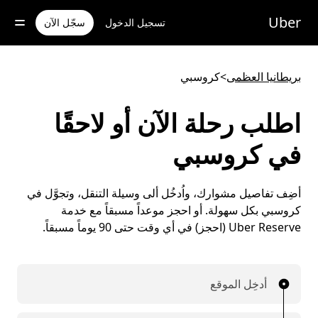
خطٍ
لوصول
Uber
تسجيل الدخول
سجّل الآن
لى
لمحتوى
لرئيسي
بريطانيا العظمى
>
كروسبي
اطلب رحلة الآن أو لاحقًا
في كروسبي
أضِف تفاصيل مشوارك، واُدخُل ألى وسيلة التنقل، وتجوَّل في
كروسبي بكل سهولة. أو احجز موعداً مسبقاً مع خدمة
Uber Reserve (احجز) في أي وقت حتى 90 يوماً مسبقاً.
أدخِل الموقع