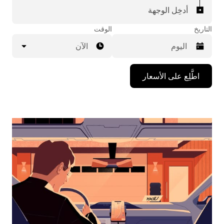
أدخِل الوجهة
التاريخ
الوقت
الآن
اضغط
اطَّلِع على الأسعار
على
مفتاح
السهم
المتجه
للأسفل
لاستخدام
التقويم
واختيار
التاريخ.
اضغط
على
زر
الخروج
لإغلاق
التقويم.