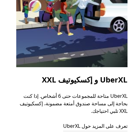
UberXL و إكسكيوتيف XXL
الرح
UberXL متاحة للمجموعات حتى 6 أشخاص. إذا كنت
عند دع
بحاجة إلى مساحة صندوق أمتعة مضمونة، إكسكيوتيف
الجما
XXL تلبي احتياجك.
التوصي
تعرف على المزيد حول UberXL
تعرّف 