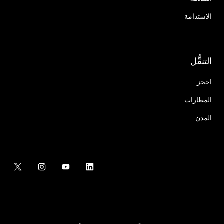
الاستدامة
التنقُّل
احجز
المطارات
المدن