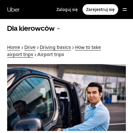
Przejdź
do
Uber
Zaloguj się
Zarejestruj się
głównej
zawartości
Dla kierowców
Home
>
Drive
>
Driving basics
>
How to take
airport trips
> Airport trips