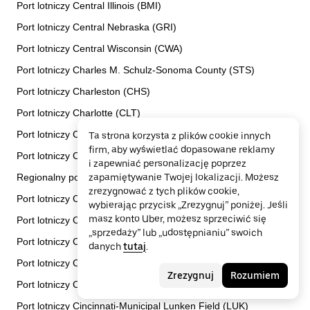
Port lotniczy Central Illinois (BMI)
Port lotniczy Central Nebraska (GRI)
Port lotniczy Central Wisconsin (CWA)
Port lotniczy Charles M. Schulz-Sonoma County (STS)
Port lotniczy Charleston (CHS)
Port lotniczy Charlotte (CLT)
Port lotniczy Charlottesville Albemarle (CHO)
Ta strona korzysta z plików cookie innych
firm, aby wyświetlać dopasowane reklamy
Port lotniczy Cherry Capital (TVC)
i zapewniać personalizację poprzez
Regionalny port lotniczy Cheyenne (CYS)
zapamiętywanie Twojej lokalizacji. Możesz
zrezygnować z tych plików cookie,
Port lotniczy Chicago-Midway (MDW)
wybierając przycisk „Zrezygnuj” poniżej. Jeśli
masz konto Uber, możesz sprzeciwić się
Port lotniczy Chicago-O'Hare (ORD)
„sprzedaży” lub „udostępnianiu” swoich
Port lotniczy Chicago Rockford (RFD)
danych
tutaj
.
Port lotniczy Chippewa County (CIU)
Zrezygnuj
Rozumiem
Port lotniczy Chippewa Valley (EAU)
Port lotniczy Cincinnati-Municipal Lunken Field (LUK)