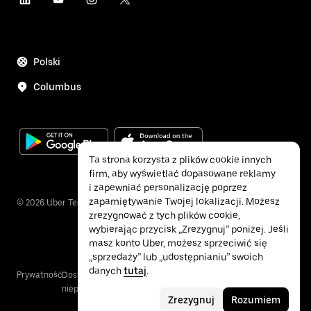
Polski
Columbus
Ta strona korzysta z plików cookie innych
firm, aby wyświetlać dopasowane reklamy
i zapewniać personalizację poprzez
zapamiętywanie Twojej lokalizacji. Możesz
©
2026
Uber Technologies Inc.
zrezygnować z tych plików cookie,
wybierając przycisk „Zrezygnuj” poniżej. Jeśli
masz konto Uber, możesz sprzeciwić się
„sprzedaży” lub „udostępnianiu” swoich
danych
tutaj
.
Prywatność
Dostępność dla osób
Warunki
niepełnosprawnych
Zrezygnuj
Rozumiem