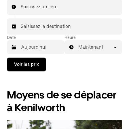
Saisissez un lieu
Saisissez la destination
Date
Heure
Maintenant
Appuyez
Voir les prix
sur
la
flèche
vers
le
Moyens de se déplacer
bas
pour
ouvrir
à Kenilworth
le
calendrier
et
sélectionner
une