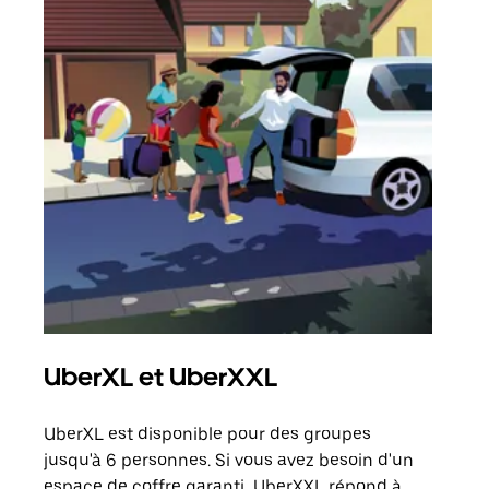
UberXL et UberXXL
Tra
UberXL est disponible pour des groupes
Lors
jusqu'à 6 personnes. Si vous avez besoin d'un
de v
espace de coffre garanti, UberXXL répond à
peut