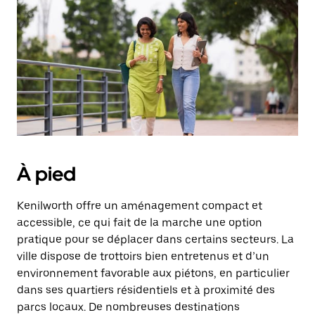
date.
Appuyez
sur
la
touche
Échap
pour
fermer
le
calendrier.
À pied
Kenilworth offre un aménagement compact et
accessible, ce qui fait de la marche une option
pratique pour se déplacer dans certains secteurs. La
ville dispose de trottoirs bien entretenus et d’un
environnement favorable aux piétons, en particulier
dans ses quartiers résidentiels et à proximité des
parcs locaux. De nombreuses destinations