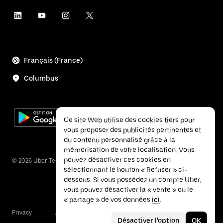
Français (France)
Columbus
Ce site Web utilise des cookies tiers pour
vous proposer des publicités pertinentes et
du contenu personnalisé grâce à la
mémorisation de votre localisation. Vous
pouvez désactiver ces cookies en
©
2026
Uber Technologies Inc.
sélectionnant le bouton « Refuser » ci-
dessous. Si vous possédez un compte Uber,
vous pouvez désactiver la « vente » ou le
« partage » de vos données
ici
.
Privacy
Accessibility
Terms
Désactiver l'option
OK