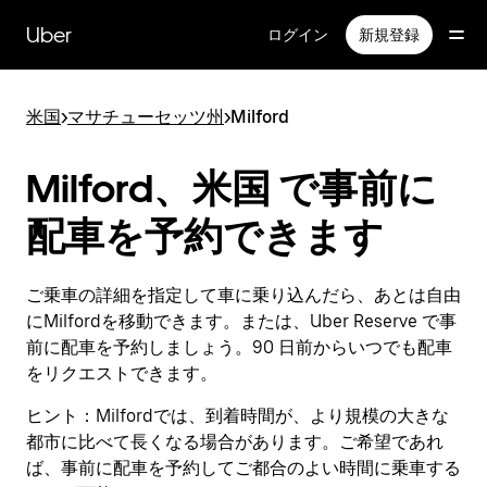
メ
イ
Uber
ログイン
新規登録
ン
コ
ン
米国
>
マサチューセッツ州
>
Milford
テ
ン
ツ
Milford、米国 で事前に
へ
ス
配車を予約できます
キ
ッ
プ
ご乗車の詳細を指定して車に乗り込んだら、あとは自由
にMilfordを移動できます。または、Uber Reserve で事
前に配車を予約しましょう。90 日前からいつでも配車
をリクエストできます。
ヒント：
Milfordでは、到着時間が、より規模の大きな
都市に比べて長くなる場合があります。ご希望であれ
ば、事前に配車を予約してご都合のよい時間に乗車する