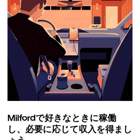
ダ
ー
を
操
作
し、
日
付
を
選
択
し
ま
す。
ESC
ボ
タ
Milfordで好きなときに稼働
ン
で
し、必要に応じて収入を得まし
カ
レ