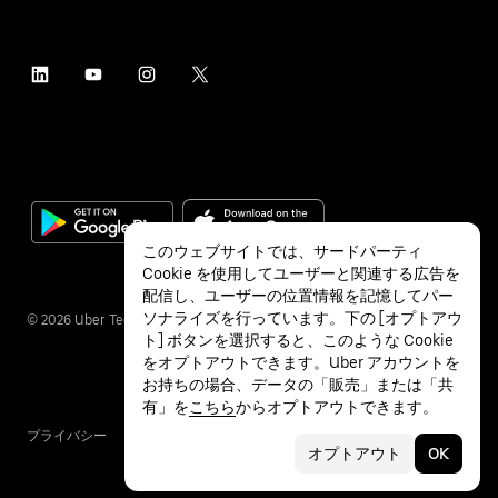
このウェブサイトでは、サードパーティ
Cookie を使用してユーザーと関連する広告を
配信し、ユーザーの位置情報を記憶してパー
ソナライズを行っています。下の [オプトアウ
©
2026
Uber Technologies Inc.
ト] ボタンを選択すると、このような Cookie
をオプトアウトできます。Uber アカウントを
お持ちの場合、データの「販売」または「共
有」を
こちら
からオプトアウトできます。
プライバシー
アクセシビリティ
利用条件
オプトアウト
OK