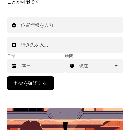
ことが可能です。
位置情報を入力
行き先を入力
日付
時間
現在
下
料金を確認する
矢
印
キ
ー
で
カ
レ
ン