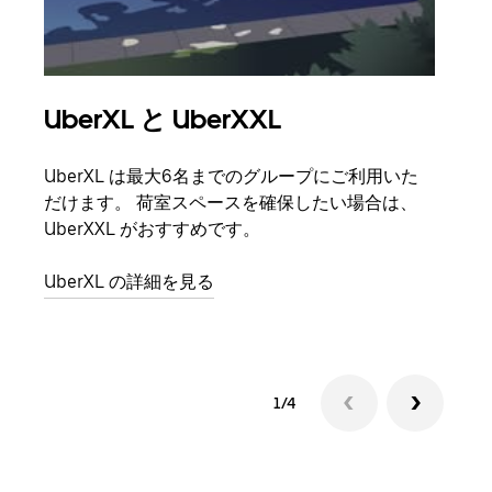
UberXL と UberXXL
グ
UberXL は最大6名までのグループにご利用いた
友人
だけます。 荷室スペースを確保したい場合は、
自で
UberXXL がおすすめです。
グル
UberXL の詳細を見る
1/4