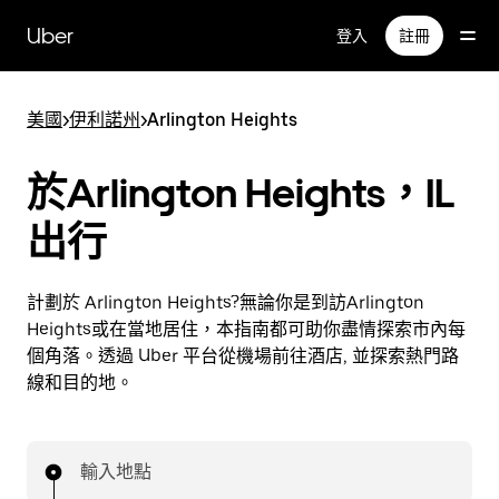
跳
Uber
登入
註冊
至
主
要
美國
>
伊利諾州
>
Arlington Heights
內
容
於Arlington Heights，IL
出行
計劃於 Arlington Heights?無論你是到訪Arlington
Heights或在當地居住，本指南都可助你盡情探索市內每
個角落。透過 Uber 平台從機場前往酒店, 並探索熱門路
線和目的地。
輸入地點