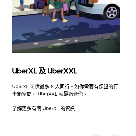
UberXL 及 UberXXL
多
UberXL 可供最多 6 人同行。如你需要有保證的行
當你
李箱空間， UberXXL 就最適合你。
員都
了解更多有關 UberXL 的資訊
了解