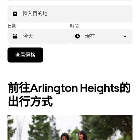
輸入目的地
日期
時間
現在
按
查看價格
下
向
下
箭
前往Arlington Heights的
咀
出行方式
鍵，
即
可
使
用
日