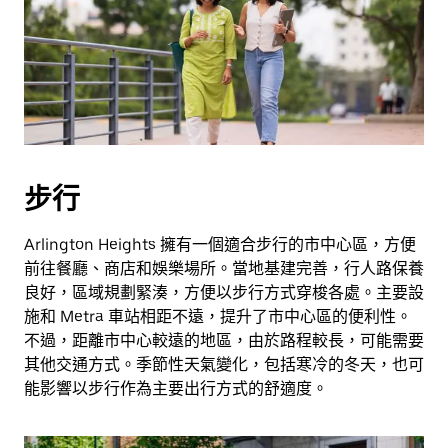
曆
和
選
擇
日
期。
按
下
步行
Esc
按
鈕
Arlington Heights 擁有一個適合步行的市中心區，方便
即
前往餐廳、商店和娛樂場所。當地基建完善，行人路保養
可
良好，區域規劃緊湊，方便以步行方式穿梭各處。主要設
關
施和 Metra 車站相距不遠，提升了市中心區的便利性。
閉
不過，距離市中心較遠的地區，由於路程較長，可能需要
日
其他交通方式。季節性天氣變化，包括寒冷的冬天，也可
曆。
能影響以步行作為主要出行方式的舒適度。