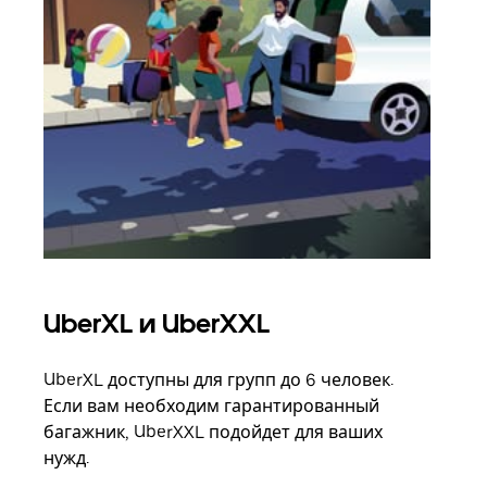
UberXL и UberXXL
Гр
UberXL доступны для групп до 6 человек.
Когд
Если вам необходим гарантированный
семь
багажник, UberXXL подойдет для ваших
выбр
нужд.
назн