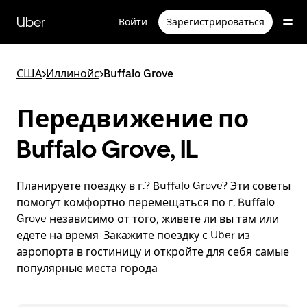
Пропустить
и
Uber
Войти
Зарегистрироваться
перейти
к
основному
содержимому
США
>
Иллинойс
>
Buffalo Grove
Передвижение по
Buffalo Grove, IL
Планируете поездку в г.? Buffalo Grove? Эти советы
помогут комфортно перемещаться по г. Buffalo
Grove независимо от того, живете ли вы там или
едете на время. Закажите поездку с Uber из
аэропорта в гостиницу и откройте для себя самые
популярные места города.