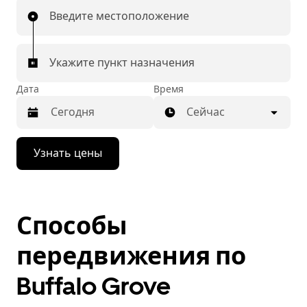
Введите местоположение
Укажите пункт назначения
Дата
Время
Сейчас
Нажмите
Узнать цены
стрелку
вниз,
чтобы
перейти
к
Способы
календарю
и
выбрать
передвижения по
дату.
Чтобы
Buffalo Grove
закрыть
календарь,
нажмите