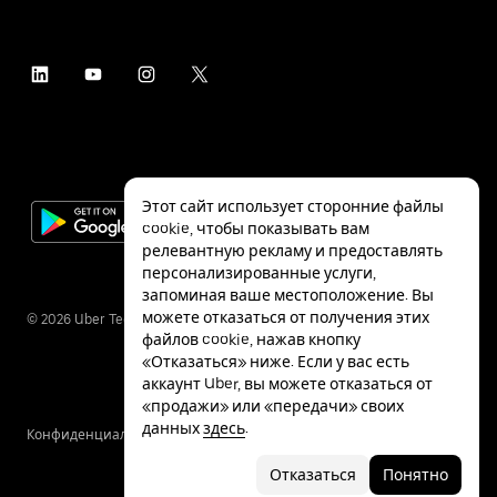
Этот сайт использует сторонние файлы
cookie, чтобы показывать вам
релевантную рекламу и предоставлять
персонализированные услуги,
запоминая ваше местоположение. Вы
можете отказаться от получения этих
©
2026
Uber Technologies Inc.
файлов cookie, нажав кнопку
«Отказаться» ниже. Если у вас есть
аккаунт Uber, вы можете отказаться от
«продажи» или «передачи» своих
данных
здесь
.
Конфиденциальность
Специальные
Условия
возможности
Отказаться
Понятно