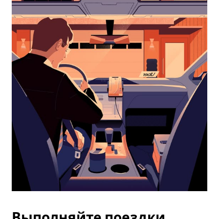
календарю
и
выбрать
дату.
Чтобы
закрыть
календарь,
нажмите
Esc.
Выполняйте поездки,