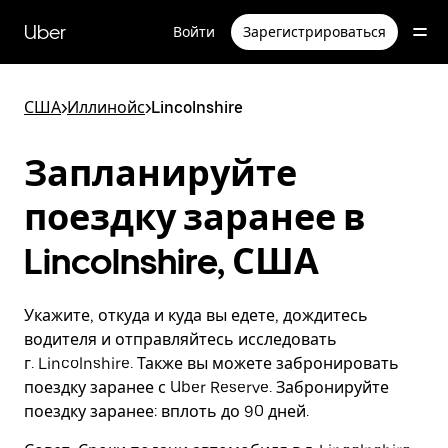
Пропустить
и
Uber
Войти
Зарегистрироваться
перейти
к
основному
содержимому
США
>
Иллинойс
>
Lincolnshire
Запланируйте
поездку заранее в
Lincolnshire, США
Укажите, откуда и куда вы едете, дождитесь
водителя и отправляйтесь исследовать
г. Lincolnshire. Также вы можете забронировать
поездку заранее с Uber Reserve. Забронируйте
поездку заранее: вплоть до 90 дней.