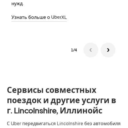
нужд.
назн
Узнать больше о UberXL
Узна
1/4
Сервисы совместных
поездок и другие услуги в
г. Lincolnshire, Иллинойс
С Uber передвигаться Lincolnshire без автомобиля