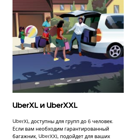
UberXL и UberXXL
Гр
UberXL доступны для групп до 6 человек.
Когд
Если вам необходим гарантированный
семь
багажник, UberXXL подойдет для ваших
выбр