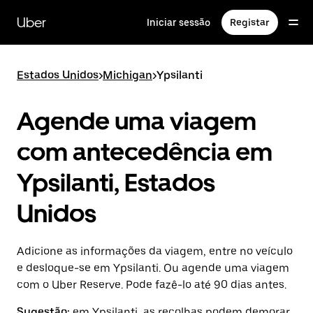
Avançar
para
Uber
Iniciar sessão
Registar
o
conteúdo
principal
Estados Unidos
>
Michigan
>
Ypsilanti
Agende uma viagem
com antecedência em
Ypsilanti, Estados
Unidos
Adicione as informações da viagem, entre no veículo
e desloque-se em Ypsilanti. Ou agende uma viagem
com o Uber Reserve. Pode fazê-lo até 90 dias antes.
Sugestão:
em Ypsilanti, as recolhas podem demorar