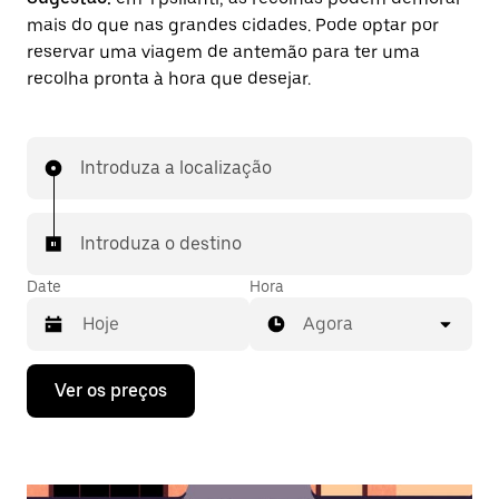
mais do que nas grandes cidades. Pode optar por
reservar uma viagem de antemão para ter uma
recolha pronta à hora que desejar.
Introduza a localização
Introduza o destino
Date
Hora
Agora
Prima
Ver os preços
a
tecla
da
seta
para
interagir