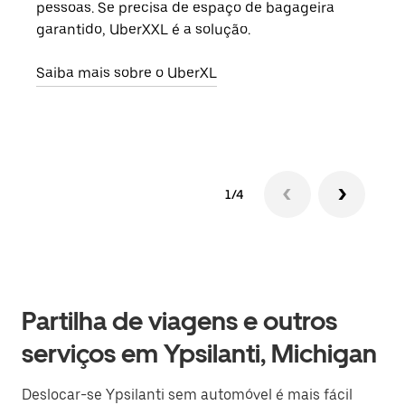
pessoas. Se precisa de espaço de bagageira
para
garantido, UberXXL é a solução.
pode
ou d
Saiba mais sobre o UberXL
Saib
1/4
Partilha de viagens e outros
serviços em Ypsilanti, Michigan
Deslocar-se Ypsilanti sem automóvel é mais fácil