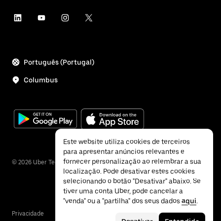
Português (Portugal)
Columbus
Este website utiliza cookies de terceiros
para apresentar anúncios relevantes e
fornecer personalização ao relembrar a sua
©
2026
Uber Technologies Inc.
localização. Pode desativar estes cookies
selecionando o botão "Desativar" abaixo. Se
tiver uma conta Uber, pode cancelar a
"venda" ou a "partilha" dos seus dados
aqui
.
Privacidade
Acessibilidade
Termos