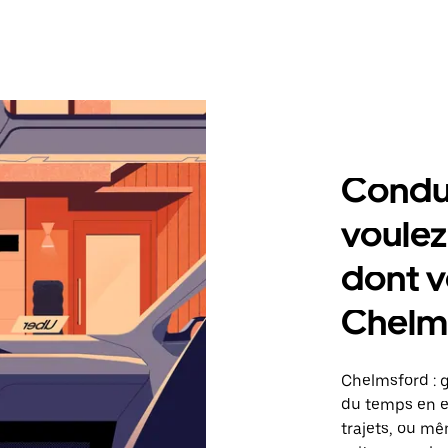
Condu
voulez
dont v
Chelm
Chelmsford : 
du temps en ef
trajets, ou mê