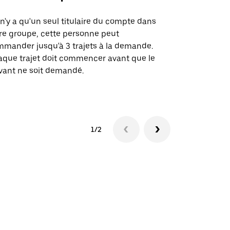
l n'y a qu'un seul titulaire du compte dans
L'option Ube
re groupe, cette personne peut
certaines li
mander jusqu'à 3 trajets à la demande.
sites événem
que trajet doit commencer avant que le
vant ne soit demandé.
Voir les disp
1/2