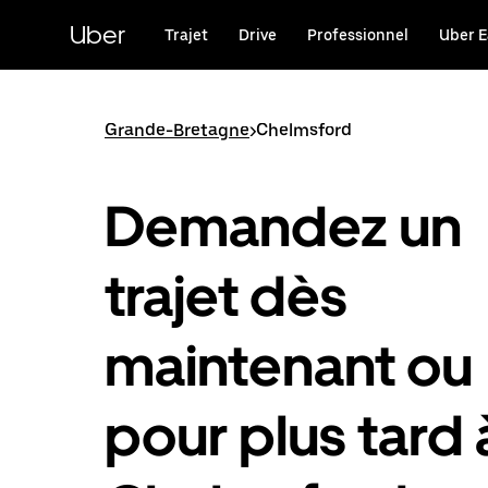
Passer
au
Uber
Trajet
Drive
Professionnel
Uber E
contenu
principal
Grande-Bretagne
>
Chelmsford
Demandez un
trajet dès
maintenant ou
pour plus tard 