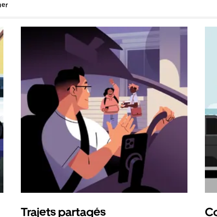
uer
Trajets partagés
Co