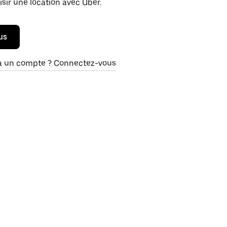
isir une location avec Uber.
us
à un compte ? Connectez-vous