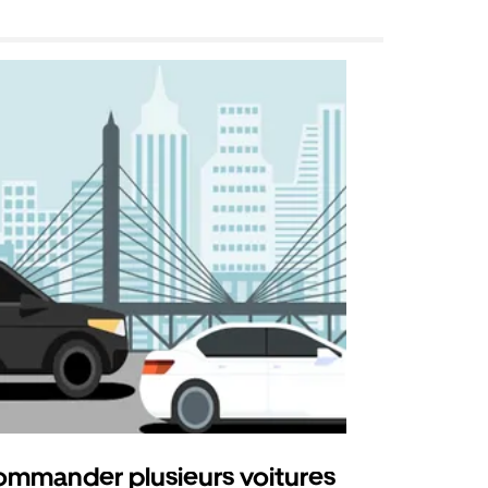
mmander plusieurs voitures
Uber Mi