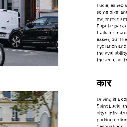
Lucie, especia
some bike lan
major roads ma
Popular parks 
trails for recr
easier, but th
hydration and 
the availabili
the area, so it
कार
Driving is a c
Saint Lucie, t
city’s infrast
parking optio
destinations, 