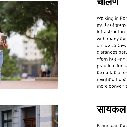
चालणे
Walking in Por
mode of transp
infrastructure
with many des
on foot. Sidew
distances betw
often hot and
practical for 
be suitable fo
neighborhoods,
more convenien
सायकल 
Biking can be 