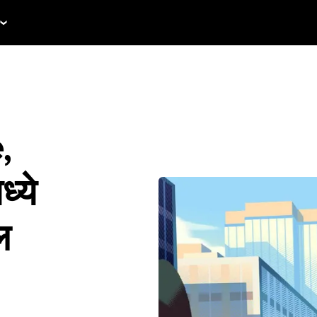
,
्ये
ल