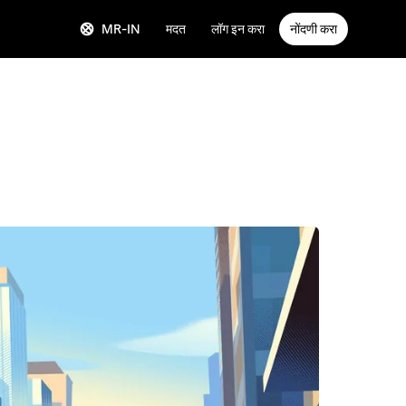
MR-IN
मदत
लॉग इन करा
नोंदणी करा