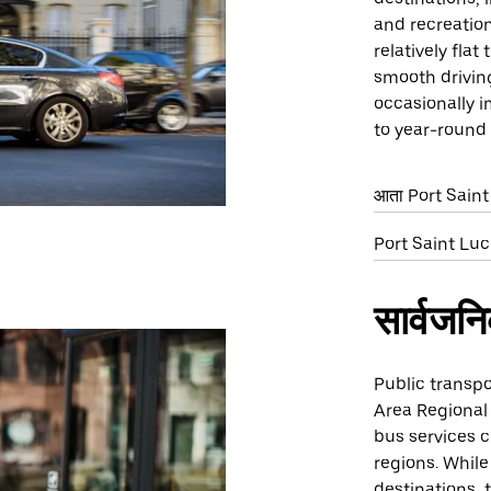
and recreation
relatively fla
smooth drivin
occasionally i
to year-round 
आता Port Saint L
Port Saint Lucie
सार्वजन
Public transpo
Area Regional 
bus services c
regions. While
destinations, 