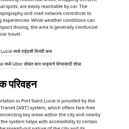
al spots, are easily reachable by car. The
t topography and road network contribute to
g experiences. While weather conditions can
mpact driving, the area is generally conducive
car travel.
ucie मध्ये राईडची विनंती करा
 मध्ये Uber सोबत कार भाड्याने घेण्यासाठी शोधा
िक परिवहन
rtation in Port Saint Lucie is provided by the
Transit (ART) system, which offers fare-free
onnecting key areas within the city and nearby
 the system helps with accessibility to certain
the spread-out nature of the city and its