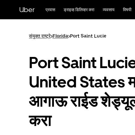
मुख्य
सामग्रीवर
Uber
प्रवास
ड्राइव्ह डिलिव्हर करा
व्यवसाय
विषयी
जा
संयुक्त राष्ट्रे
>
Florida
>
Port Saint Lucie
Port Saint Lucie
United States मध
आगाऊ राईड शेड्यू
करा