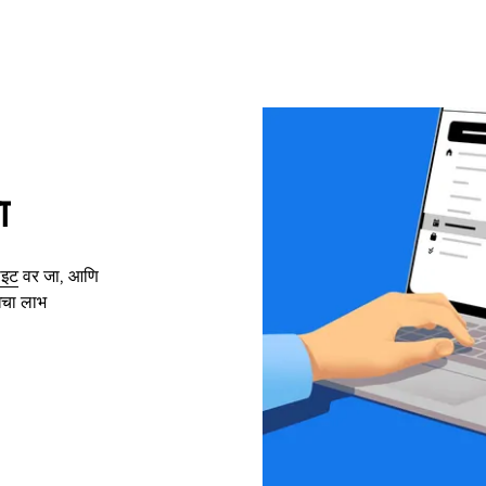
ा
ाइट
वर जा, आणि
िधेचा लाभ