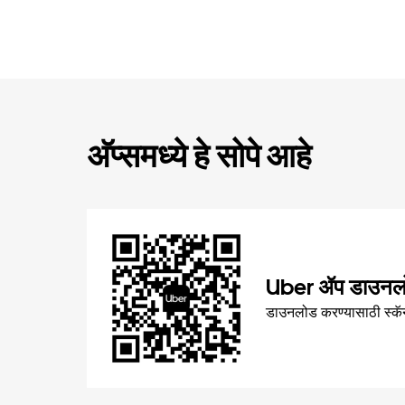
अ‍ॅप्समध्ये हे सोपे आहे
Uber ॲप डाउनल
डाउनलोड करण्यासाठी स्कॅ