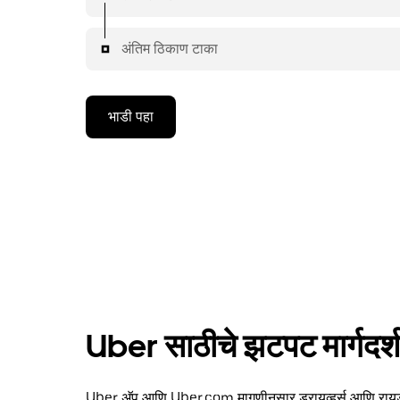
अंतिम ठिकाण टाका
भाडी पहा
Uber साठीचे झटपट मार्गदर्
Uber अ‍ॅप आणि Uber.com मागणीनुसार ड्रायव्हर्स आणि रायडर्सन