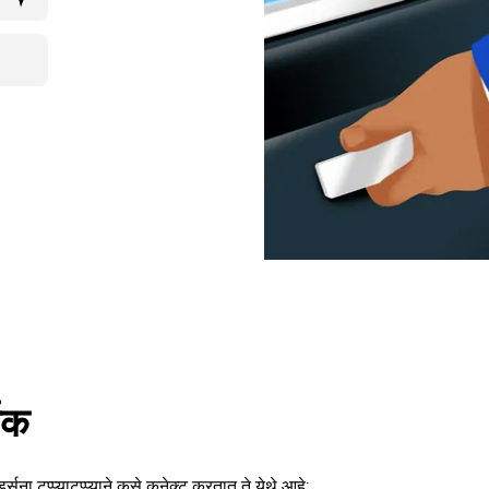
शक
ा टप्प्याटप्प्याने कसे कनेक्ट करतात ते येथे आहे: