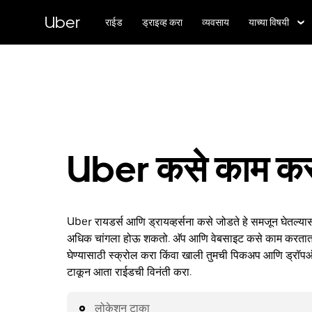
मुख्य
सामग्रीवर
Uber
राईड
ड्राइव्ह करा
व्यवसाय
याच्या विषय‍ी
जा
Uber कसे काम कर
Uber रायडर्स आणि ड्रायव्हर्सना कसे जोडते हे समजून घेतल्या
अधिक चांगला होऊ शकतो. अ‍ॅप आणि वेबसाइट कसे काम करतात 
घेण्यासाठी स्क्रोल करा किंवा खाली तुमची पिकअप आणि ड्रॉ
टाकून आता राईडची विनंती करा.
लोकेशन टाका