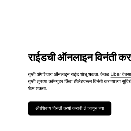
राईडची ऑनलाइन विनंती कर
तुम्ही ॲपशिवाय ऑनलाइन राईड शोधू शकता. केवळ
Uber वेबस
तुम्ही तुमच्या कॉम्प्युटर किंवा टॅब्लेटवरून विनंती करण्याच्या सुव
घेऊ शकता.
अ‍ॅपशिवाय विनंती कशी करावी ते जाणून घ्या