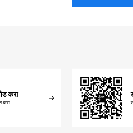
ोड करा
न करा
ड