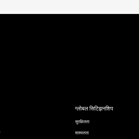
ग्लोबल सिटिझनशिप
सुरक्षितता
ा
शाश्वतता