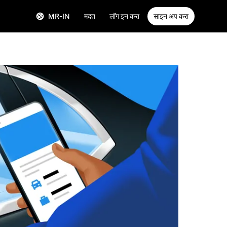
MR-IN
मदत
लॉग इन करा
साइन अप करा