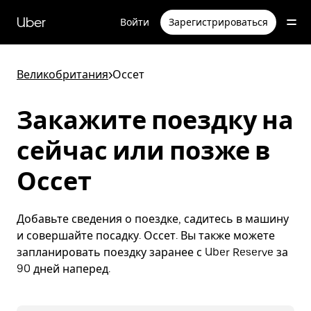
Пропустить
и
Uber
Войти
Зарегистрироваться
перейти
к
основному
содержимому
Великобритания
>
Оссет
Закажите поездку на
сейчас или позже в
Оссет
Добавьте сведения о поездке, садитесь в машину
и совершайте посадку. Оссет. Вы также можете
запланировать поездку заранее с Uber Reserve за
90 дней наперед.