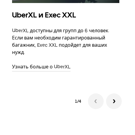
UberXL и Exec XXL
Гр
UberXL доступны для групп до 6 человек.
Когд
Если вам необходим гарантированный
семь
багажник, Exec XXL подойдет для ваших
выбр
нужд.
назн
Узнать больше о UberXL
Узна
1/4