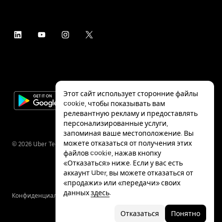
Этот сайт использует сторонние файлы
cookie, чтобы показывать вам
релевантную рекламу и предоставлять
персонализированные услуги,
запоминая ваше местоположение. Вы
можете отказаться от получения этих
©
2026
Uber Technologies Inc.
файлов cookie, нажав кнопку
«Отказаться» ниже. Если у вас есть
аккаунт Uber, вы можете отказаться от
«продажи» или «передачи» своих
данных
здесь
.
Конфиденциальность
Специальные
Условия
возможности
Отказаться
Понятно