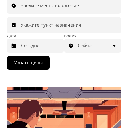
Введите местоположение
Укажите пункт назначения
Дата
Время
Сейчас
Нажмите
Узнать цены
стрелку
вниз,
чтобы
перейти
к
календарю
и
выбрать
дату.
Чтобы
закрыть
календарь,
нажмите