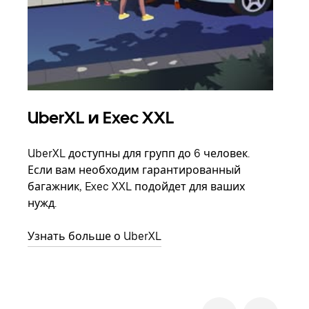
UberXL и Exec XXL
Гр
UberXL доступны для групп до 6 человек.
Когд
Если вам необходим гарантированный
семь
багажник, Exec XXL подойдет для ваших
выбр
нужд.
назн
Узнать больше о UberXL
Узна