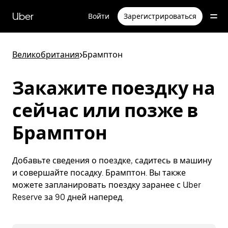
Пропустить
и
Uber
Войти
Зарегистрироваться
перейти
к
основному
содержимому
Великобритания
>
Брамптон
Закажите поездку на
сейчас или позже в
Брамптон
Добавьте сведения о поездке, садитесь в машину
и совершайте посадку. Брамптон. Вы также
можете запланировать поездку заранее с Uber
Reserve за 90 дней наперед.