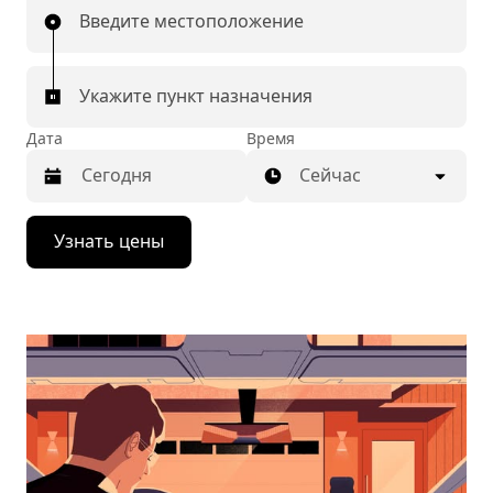
Введите местоположение
Укажите пункт назначения
Дата
Время
Сейчас
Нажмите
Узнать цены
стрелку
вниз,
чтобы
перейти
к
календарю
и
выбрать
дату.
Чтобы
закрыть
календарь,
нажмите