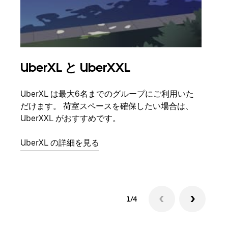
UberXL と UberXXL
グ
UberXL は最大6名までのグループにご利用いた
友人
だけます。 荷室スペースを確保したい場合は、
自で
UberXXL がおすすめです。
グル
UberXL の詳細を見る
1/4