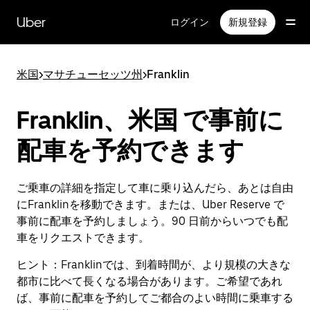
メ
イ
Uber
ログイン
新規登録
ン
コ
ン
米国
>
マサチューセッツ州
>
Franklin
テ
ン
ツ
Franklin、米国 で事前に
へ
ス
配車を予約できます
キ
ッ
プ
ご乗車の詳細を指定して車に乗り込んだら、あとは自由
にFranklinを移動できます。または、Uber Reserve で
事前に配車を予約しましょう。90 日前からいつでも配
車をリクエストできます。
ヒント：
Franklinでは、到着時間が、より規模の大きな
都市に比べて長くなる場合があります。ご希望であれ
ば、事前に配車を予約してご都合のよい時間に乗車する