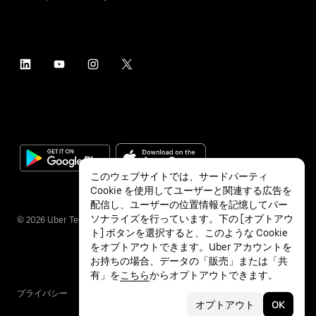
このウェブサイトでは、サードパーティ
Cookie を使用してユーザーと関連する広告を
配信し、ユーザーの位置情報を記憶してパー
ソナライズを行っています。下の [オプトアウ
©
2026
Uber Technologies Inc.
ト] ボタンを選択すると、このような Cookie
をオプトアウトできます。Uber アカウントを
お持ちの場合、データの「販売」または「共
有」を
こちら
からオプトアウトできます。
プライバシー
アクセシビリティ
利用条件
オプトアウト
OK