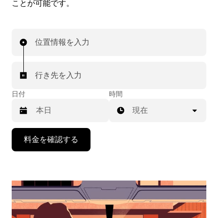
ことが可能です。
位置情報を入力
行き先を入力
日付
時間
現在
下
料金を確認する
矢
印
キ
ー
で
カ
レ
ン