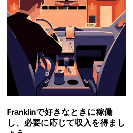
ダ
ー
を
操
作
し、
日
付
を
選
択
し
ま
す。
ESC
ボ
タ
Franklinで好きなときに稼働
ン
で
し、必要に応じて収入を得まし
カ
レ