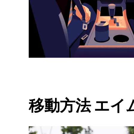
ボ
タ
ン
で
カ
レ
ン
ダ
ー
を
閉
じ
ま
す。
移動方法 エイ