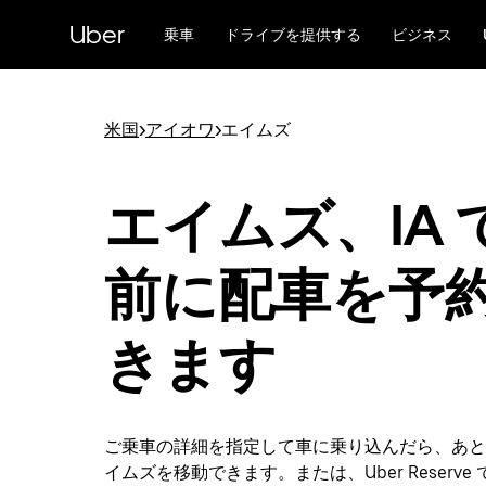
メ
Uber
イ
乗車
ドライブを提供する
ビジネス
ン
コ
ン
テ
米国
>
アイオワ
>
エイムズ
ン
ツ
へ
エイムズ、IA 
ス
キ
ッ
前に配車を予
プ
きます
ご乗車の詳細を指定して車に乗り込んだら、あと
イムズを移動できます。または、Uber Reserve