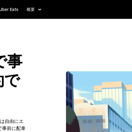
Uber Eats
概要
で事
約で
は自由にエ
 で事前に配車