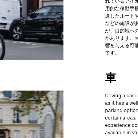
れているアイ
用的な移動手
適したルートや、A
などの施設が
が、目的地へ
があります。
響を与える可
です。
車
Driving a car i
as it has a we
parking option
certain areas,
experience co
available in v