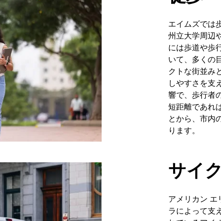
エイムズでは
州立大学周辺
には歩道や歩
いて、多くの
クトな街並み
しやすさを支
響で、歩行者
短距離であれ
とから、市内
ります。
サイ
アメリカン 
ラによって支