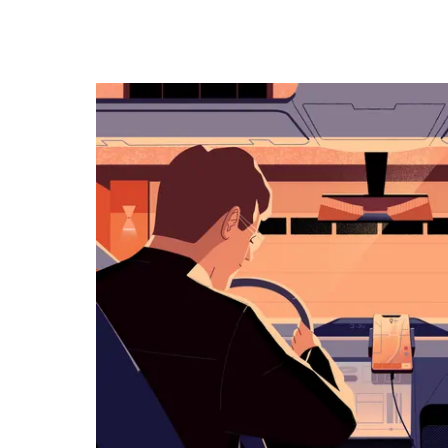
キ
ー
で
カ
レ
ン
ダ
ー
を
操
作
し、
日
付
を
選
択
し
ま
す。
ESC