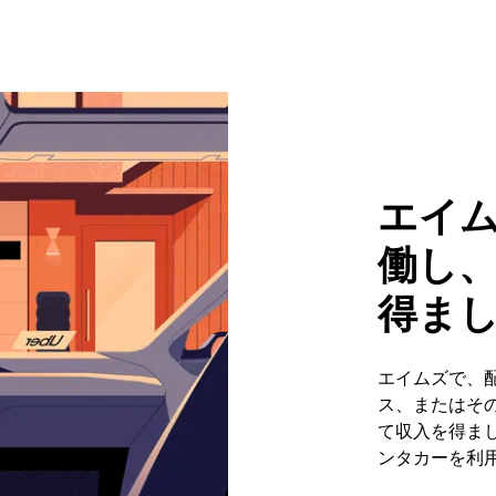
エイ
働し
得ま
エイムズで、
ス、またはそ
て収入を得まし
ンタカーを利