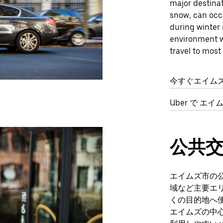
major destina
snow, can occa
during winter 
environment w
travel to most
今すぐエイム
Uber で エ
公共
エイムズ市の
域など主要エ
くの目的地へ
エイムズの中