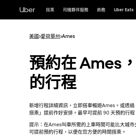
跳
Uber
搭乘
司機夥伴服務
商務
Uber Eats
到
主
要
內
美國
>
愛荷華州
>
Ames
容
預約在 Ames，
的行程
新增行程詳細資訊，立即搭車暢遊Ames。或透過「U
搭乘」提前作好安排。最早可提前 90 天預約行程
提示：
在Ames叫車所需的上車時間可能比大城市
可提前預約行程，以便在您方便的時間搭乘。