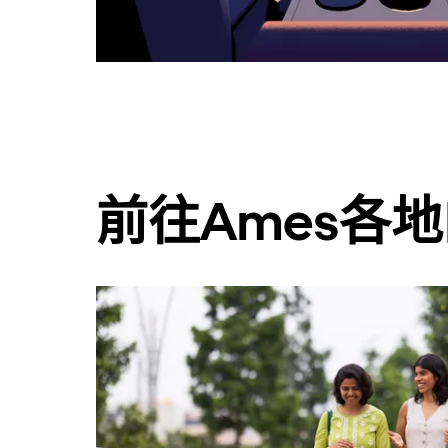
行
事
曆。
前往Ames各