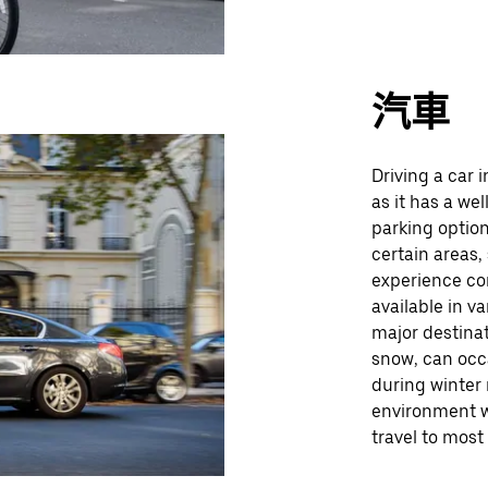
汽車
Driving a car i
as it has a we
parking option
certain areas,
experience co
available in v
major destina
snow, can occa
during winter 
environment w
travel to most