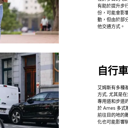
有助於提升步
份，可能會影
動，但由於部
他交通方式。
自行
艾姆斯有多種基
方式, 尤其是在
專用道和步道的
於 Ames 
前往目的地的
化也可能影響騎