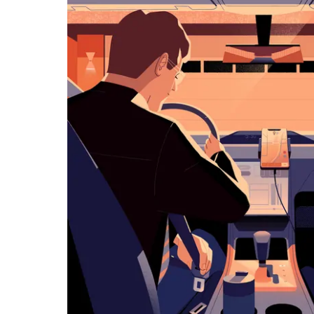
使
用
行
事
曆
並
選
擇
日
期。
按
離
開
按
鈕
即
可
關
閉