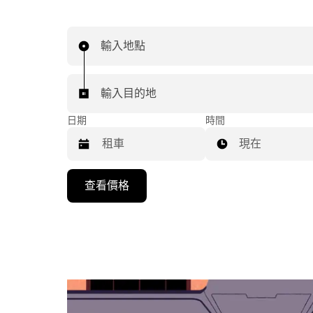
輸入地點
輸入目的地
日期
時間
現在
按
查看價格
向
下
箭
頭
鍵
即
可