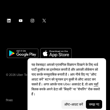
यह वेबसाइट आपको प्रासंगिक विज्ञापन दिखाने के लिए थर्ड
पार्टी कुकीज का इस्तेमाल करती है और आपकी लोकेशन को
याद करके मनमुताबिक बनाती है। आप नीचे दिए गए “ऑप्ट
©
2026
Uber Technologies Inc.
आउट करें” बटन को चुनकर इन कुकी से ऑप्ट आउट कर
सकते हैं। अगर आपके पास Uber अकाउंट है, तो आप
यहाँ
क्लिक करके अपने डेटा की “बिक्री” या “शेयरिंग” रोक सकते
हैं।
निजता
सुलभता
शर्तें
ऑप्ट-आउट करें
समझ गए