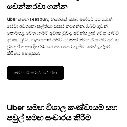
වෙන්කරවා ගන්න
Uber සමඟ Leesburg නගරයේ ඔබේ මෝටර් රථ ගමන්
සේවා අවශ්‍යතා කල්තියා සකස් කරගන්න. ඔබට ගුවන්
තොටුපළ වෙත යාමට අවශ්‍ය වුවද, අවන්හලක් වෙත යාමට
අවශ්‍ය වුවද, නැතහොත් ඔබට වෙනත් ගමනක් යාමට අවශ්‍ය
වුවද ඒ සඳහා දින 30කට පවා පෙර ඇතිව ගමන් ඉල්ලුම්
කිරීමට පහසුකම්.
ගමනක් වෙන් කරන්න
Uber සමඟ විශාල කණ්ඩායම් සහ
පවුල් සමඟ සංචාරය කිරීම