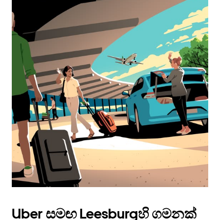
Uber සමඟ Leesburgහි ගමනක්