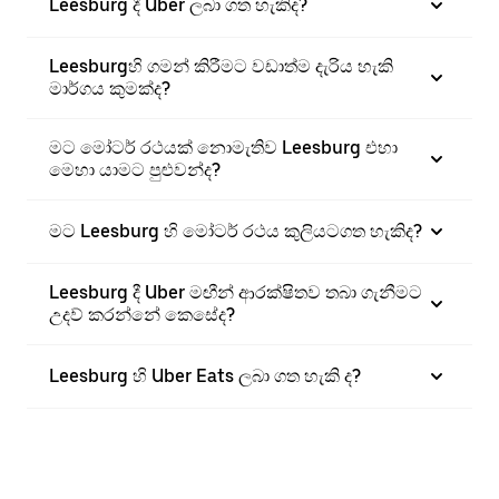
Leesburg දී Uber ලබා ගත හැකිද?
Leesburgහි ගමන් කිරීමට වඩාත්ම දැරිය හැකි
මාර්ගය කුමක්ද?
මට මෝටර් රථයක් නොමැතිව Leesburg එහා
මෙහා යාමට පුළුවන්ද?
මට Leesburg හි මෝටර් රථය කුලියටගත හැකිද?
Leesburg දී Uber මඟීන් ආරක්ෂිතව තබා ගැනීමට
උදව් කරන්නේ කෙසේද?
Leesburg හි Uber Eats ලබා ගත හැකි ද?