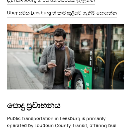
දැන් Leesburg හි රිය අනවසරයක් ඉල්ලන්න
Uber සමඟ Leesburg හි කාර් කුලියට ගැනීම් සොයන්න
පොදු ප්‍රවාහනය
Public transportation in Leesburg is primarily
operated by Loudoun County Transit, offering bus