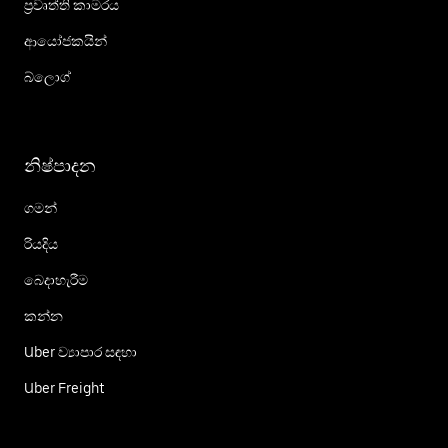
ප්‍රවෘත්ති කාමරය
ආයෝජකයින්
බ්ලොග්
නිෂ්පාදන
ගමන්
රියදිය
බෙදාහැරීම
කන්න
Uber ව්‍යාපාර සඳහා
Uber Freight