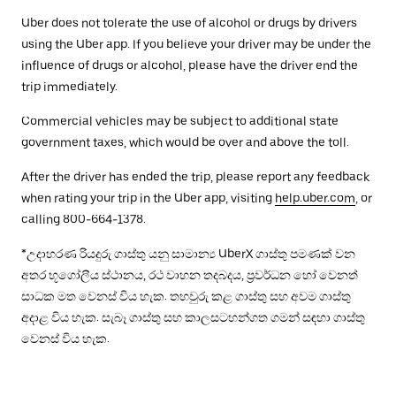
Uber does not tolerate the use of alcohol or drugs by drivers
using the Uber app. If you believe your driver may be under the
influence of drugs or alcohol, please have the driver end the
trip immediately.
Commercial vehicles may be subject to additional state
government taxes, which would be over and above the toll.
After the driver has ended the trip, please report any feedback
when rating your trip in the Uber app, visiting
help.uber.com
, or
calling 800-664-1378.
*උදාහරණ රියදුරු ගාස්තු යනු සාමාන්‍ය UberX ගාස්තු පමණක් වන
අතර භූගෝලීය ස්ථානය, රථ වාහන තදබදය, ප්‍රවර්ධන හෝ වෙනත්
සාධක මත වෙනස් විය හැක. තහවුරු කළ ගාස්තු සහ අවම ගාස්තු
අදාළ විය හැක. සැබෑ ගාස්තු සහ කාලසටහන්ගත ගමන් සඳහා ගාස්තු
වෙනස් විය හැක.