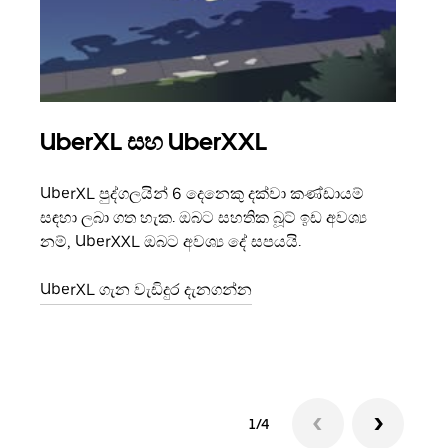
UberXL සහ UberXXL
සම
UberXL පුද්ගලයින් 6 දෙනෙකු දක්වා කණ්ඩායම්
ඔබේ 
සඳහා ලබා ගත හැක. ඔබට සහතික බූට් ඉඩ අවශ්‍ය
ආරාධ
නම්, UberXXL ඔබට අවශ්‍ය දේ සපයයි.
රැගෙ
එකතු
UberXL ගැන වැඩිදුර දැනගන්න
කණ්ඩ
1/4