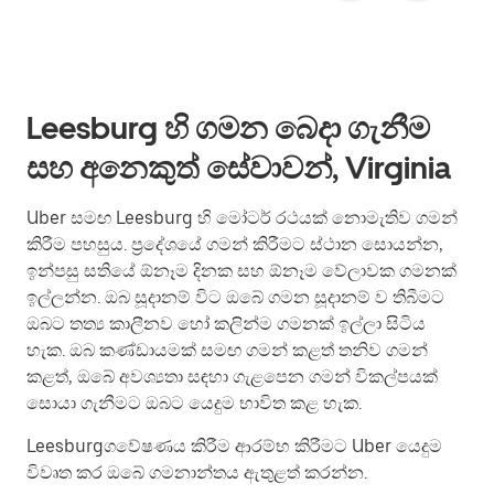
Leesburg හි ගමන බෙදා ගැනීම
සහ අනෙකුත් සේවාවන්, Virginia
Uber සමඟ Leesburg හි මෝටර් රථයක් නොමැතිව ගමන්
කිරීම පහසුය. ප්‍රදේශයේ ගමන් කිරීමට ස්ථාන සොයන්න,
ඉන්පසු සතියේ ඕනෑම දිනක සහ ඕනෑම වේලාවක ගමනක්
ඉල්ලන්න. ඔබ සූදානම් විට ඔබේ ගමන සූදානම් ව තිබීමට
ඔබට තත්‍ය කාලීනව හෝ කලින්ම ගමනක් ඉල්ලා සිටිය
හැක. ඔබ කණ්ඩායමක් සමඟ ගමන් කළත් තනිව ගමන්
කළත්, ඔබේ අවශ්‍යතා සඳහා ගැළපෙන ගමන් විකල්පයක්
සොයා ගැනීමට ඔබට යෙදුම භාවිත කළ හැක.
Leesburgගවේෂණය කිරීම ආරම්භ කිරීමට Uber යෙදුම
විවෘත කර ඔබේ ගමනාන්තය ඇතුළත් කරන්න.