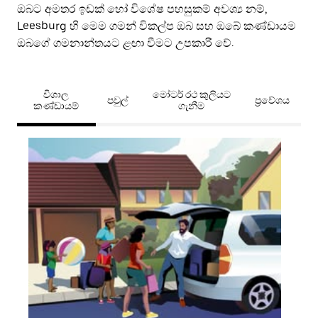
ඔබට අමතර ඉඩක් හෝ විශේෂ පහසුකම් අවශ්‍ය නම්,
Leesburg හි මෙම ගමන් විකල්ප ඔබ සහ ඔබේ කණ්ඩායම
ඔබගේ ගමනාන්තයට ළඟා වීමට උපකාරී වේ.
විශාල
මෝටර් රථ කුලියට
පවුල්
ප්‍රවේශය
කණ්ඩායම්
ගැනීම