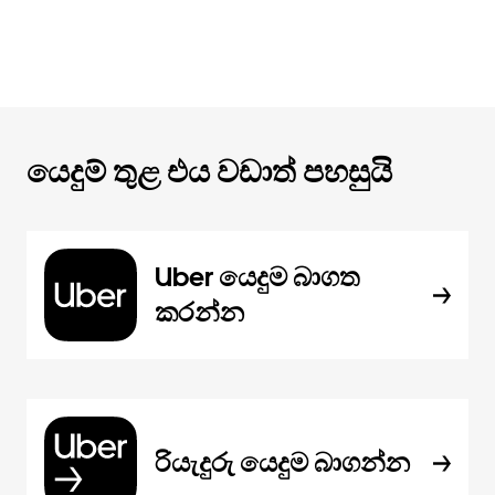
යෙදුම් තුළ එය වඩාත් පහසුයි
Uber යෙදුම බාගත
කරන්න
රියැදුරු යෙදුම බාගන්න