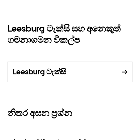
Leesburg ටැක්සි සහ අනෙකුත්
ගමනාගමන විකල්ප
Leesburg ටැක්සි
නිතර අසන ප්‍රශ්න