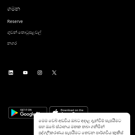
ගමන
Reserve
ගුවන් තොටුපළවල්
නගර
මෙම වෙබ් අඩවිය ඔබට අදාළ දැන්වීම් සැපයීමට
සහ ඔබේ ස්ථානය මතක තබා ගනිමින්
පුද්ගලීකරණය සැපයීමට තෙවන පාර්ශවීය කුකීස්