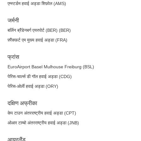
एम्स्टर्डम हवाई अड्डा शिफ़ोल (AMS)
जर्मनी
बर्लिन ब्रैंडेनबर्ग एयरपोर्ट (BER) (BER)
फ़्रैंकफ़र्ट एम मुख्य हवाई अड्डा (FRA)
फ्रांस
EuroAirport Basel Mulhouse Freiburg (BSL)
पेरिस-चार्ल्स डी गॉल हवाई अड्डा (CDG)
पेरिस-ओर्ली हवाई अड्डा (ORY)
दक्षिण अफ्रीका
केप टाउन अंतरराष्ट्रीय हवाई अड्डा (CPT)
ओआर टाम्बो अंतरराष्ट्रीय हवाई अड्डा (JNB)
आयरलैंड