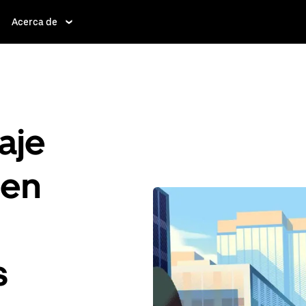
Acerca de
aje
 en
s