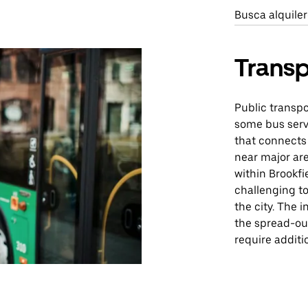
Busca alquiler
Transp
Public transpo
some bus serv
that connects
near major ar
within Brookfi
challenging to
the city. The 
the spread-ou
require additi