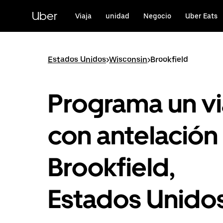
Ir
al
Uber
Viaja
unidad
Negocio
Uber Eats
contenido
principal
Estados Unidos
>
Wisconsin
>
Brookfield
Programa un vi
con antelación
Brookfield,
Estados Unido