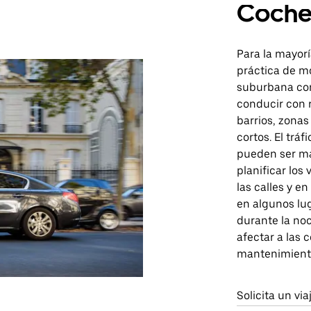
Coch
Para la mayorí
práctica de m
suburbana con
conducir con r
barrios, zona
cortos. El tráf
pueden ser má
planificar los
las calles y e
en algunos lu
durante la noc
afectar a las 
mantenimiento 
Solicita un vi