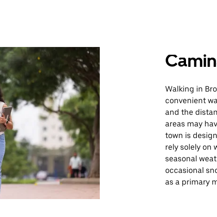
Camin
Walking in Bro
convenient wa
and the dista
areas may hav
town is design
rely solely on
seasonal weat
occasional sno
as a primary m