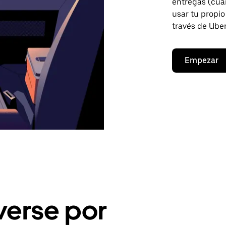
entregas (cua
usar tu propio
través de Uber
Empezar
erse por