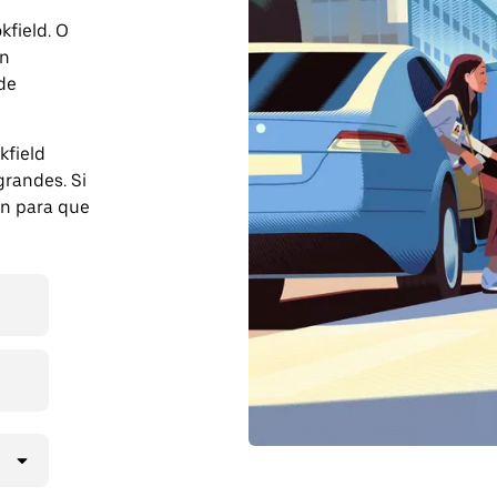
kfield. O
on
 de
kfield
randes. Si
ón para que