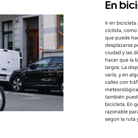
En bic
Ir en bicicleta
ciclista, como
que puede hac
desplazarse po
ciudad y las d
hacer que la 
largos. La dis
varía, y en al
calles con trá
meteorológica
también puede
bicicleta. En 
razonable para
según la ruta 