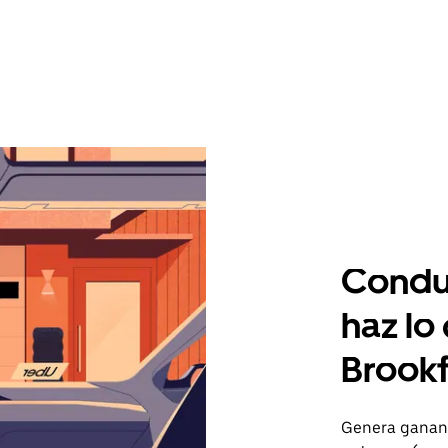
Condu
haz lo
Brookf
Genera gananc