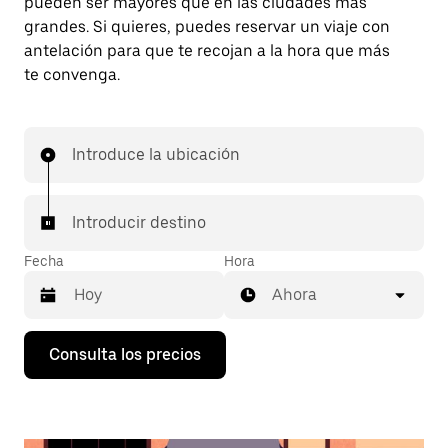
pueden ser mayores que en las ciudades más
grandes. Si quieres, puedes reservar un viaje con
antelación para que te recojan a la hora que más
te convenga.
Introduce la ubicación
Introducir destino
Fecha
Hora
Ahora
Pulsa
Consulta los precios
la
flecha
hacia
abajo
para