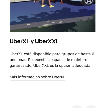
UberXL y UberXXL
Via
UberXL está disponible para grupos de hasta 6
Cuan
personas. Si necesitas espacio de maletero
viaj
garantizado, UberXXL es la opción adecuada.
prop
Más información sobre UberXL
Obté