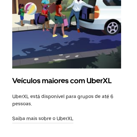
Veículos maiores com UberXL
Vi
UberXL está disponível para grupos de até 6
Ao c
pessoas.
sua 
adic
Saiba mais sobre o UberXL
dese
Saib