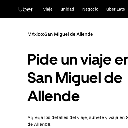
Saltar
al
Uber
Viaje
unidad
Negocio
Uber Eats
contenido
principal
México
>
San Miguel de Allende
Pide un viaje e
San Miguel de
Allende
Agrega los detalles del viaje, súbete y viaja en
de Allende.