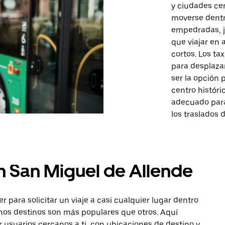
y ciudades cer
moverse dentro
empedradas, j
que viajar en
cortos. Los ta
para desplaza
ser la opción 
centro históri
adecuado para
los traslados 
n San Miguel de Allende
para solicitar un viaje a casi cualquier lugar dentro
unos destinos son más populares que otros. Aquí
r usuarios cercanos a ti, con ubicaciones de destino y