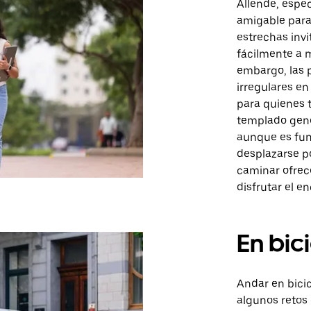
Allende, espe
amigable para
estrechas invi
fácilmente a m
embargo, las 
irregulares e
para quienes t
templado gene
aunque es fu
desplazarse po
caminar ofrec
disfrutar el e
En bic
Andar en bici
algunos retos 