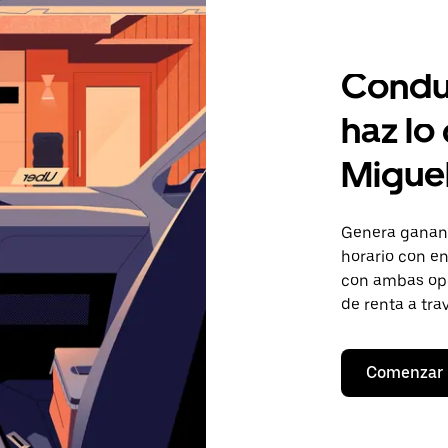
Condu
haz lo
Miguel
Genera gananc
horario con en
con ambas opc
de renta a tra
Comenzar