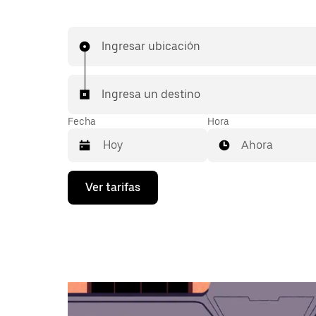
Ingresar ubicación
Ingresa un destino
Fecha
Hora
Ahora
Presiona
Ver tarifas
la
flecha
hacia
abajo
para
interactuar
con
el
calendario
y