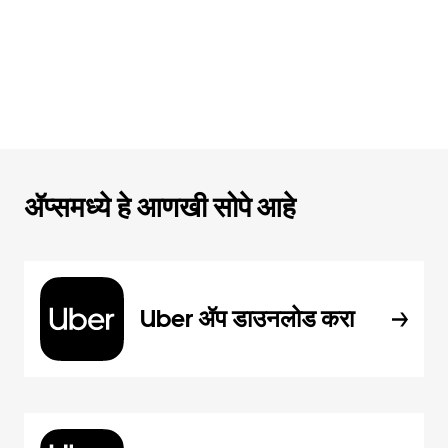
ॲप्समध्ये हे आणखी सोपे आहे
Uber ॲप डाउनलोड करा