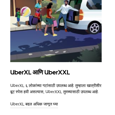
UberXL आणि UberXXL
समू
UberXL ६ लोकांच्या गटांसाठी उपलब्ध आहे. तुम्हाला खात्रीशीर
जेव्हा
बूट स्पेस हवी असल्यास, UberXXL तुमच्यासाठी उपलब्ध आहे.
प्रवास
पिकअप
UberXL बद्दल अधिक जाणून घ्या
ग्रुप 