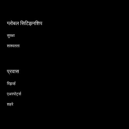
ग्लोबल सिटिझनशिप
सुरक्षा
शाश्वतता
प्रवास
रिझर्व्ह
एअरपोर्ट्स
शहरे