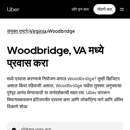
मुख्य
सामग्रीवर
Uber
लॉग इन करा
नोंदणी करा
जा
संयुक्त राष्ट्रे
>
Virginia
>
Woodbridge
Woodbridge, VA मध्ये
प्रवास करा
मध्ये प्रवास करण्याचे नियोजन कराल Woodbridge? तुम्ही व्हिजिटर
असाल किंवा रहिवासी असाल, Woodbridge मधील तुमच्या अनुभवाचा
पुरेपूर आनंद घेण्यासाठी या मार्गदर्शकाची मदत घ्या. Uber वापरून
विमानतळावरून हॉटेलपर्यंत प्रवास करा आणि लोकप्रिय मार्ग आणि अंतिम
ठिकाणे शोधा.
लोकेशन एन्टर करा