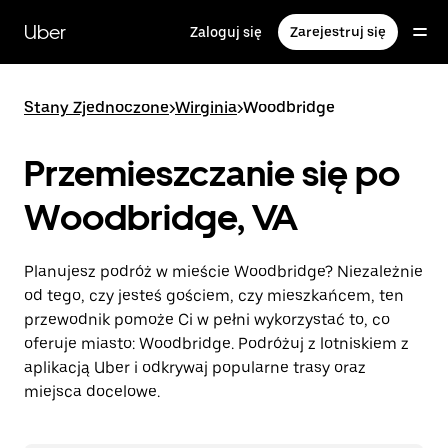
Przejdź
do
Uber
Zaloguj się
Zarejestruj się
głównej
zawartości
Stany Zjednoczone
>
Wirginia
>
Woodbridge
Przemieszczanie się po
Woodbridge, VA
Planujesz podróż w mieście Woodbridge? Niezależnie
od tego, czy jesteś gościem, czy mieszkańcem, ten
przewodnik pomoże Ci w pełni wykorzystać to, co
oferuje miasto: Woodbridge. Podróżuj z lotniskiem z
aplikacją Uber i odkrywaj popularne trasy oraz
miejsca docelowe.