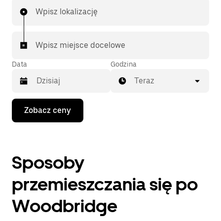
Wpisz lokalizację
Wpisz miejsce docelowe
Data
Godzina
Teraz
Naciśnij
Zobacz ceny
klawisz
strzałki
w dół,
aby
przejść
Sposoby
do
kalendarza
i wybrać
przemieszczania się po
datę.
Naciśnij
Woodbridge
klawisz
„Escape”,
aby