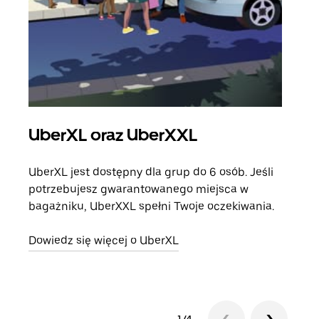
UberXL oraz UberXXL
Pr
UberXL jest dostępny dla grup do 6 osób. Jeśli
Gdy 
potrzebujesz gwarantowanego miejsca w
prze
bagażniku, UberXXL spełni Twoje oczekiwania.
doda
Dowiedz się więcej o UberXL
Dowi