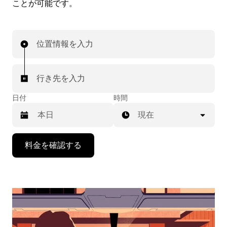
ことが可能です。
位置情報を入力
行き先を入力
日付
時間
現在
下
料金を確認する
矢
印
キ
ー
で
カ
レ
ン