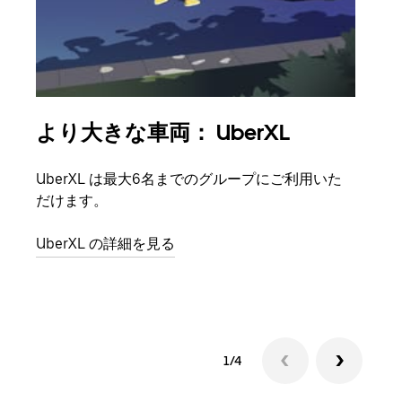
より大きな車両： UberXL
グ
UberXL は最大6名までのグループにご利用いた
友人
だけます。
自で
UberXL の詳細を見る
グル
1/4