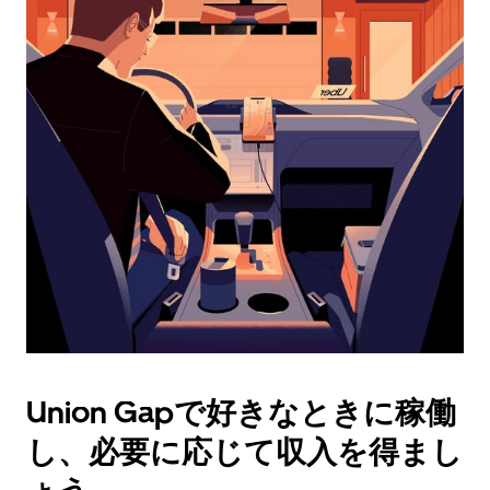
ダ
ー
を
操
作
し、
日
付
を
選
択
し
ま
す。
ESC
ボ
タ
Union Gapで好きなときに稼働
ン
で
し、必要に応じて収入を得まし
カ
レ