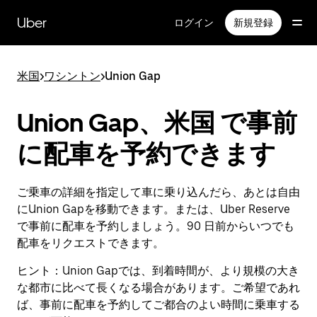
メ
イ
Uber
ログイン
新規登録
ン
コ
ン
米国
>
ワシントン
>
Union Gap
テ
ン
ツ
Union Gap、米国 で事前
へ
ス
に配車を予約できます
キ
ッ
プ
ご乗車の詳細を指定して車に乗り込んだら、あとは自由
にUnion Gapを移動できます。または、Uber Reserve
で事前に配車を予約しましょう。90 日前からいつでも
配車をリクエストできます。
ヒント：
Union Gapでは、到着時間が、より規模の大き
な都市に比べて長くなる場合があります。ご希望であれ
ば、事前に配車を予約してご都合のよい時間に乗車する