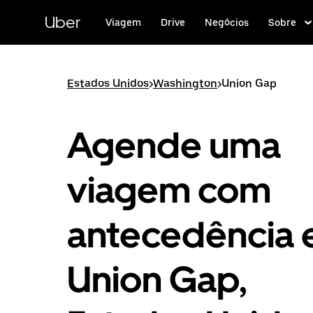
Pular
para
Uber
Viagem
Drive
Negócios
Sobre
o
conteúdo
principal
Estados Unidos
>
Washington
>
Union Gap
Agende uma
viagem com
antecedência
Union Gap,