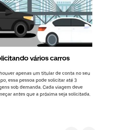
licitando vários carros
Uber Shu
houver apenas um titular de conta no seu
A opção Shut
po, essa pessoa pode solicitar até 3
selecionadas
gens sob demanda. Cada viagem deve
eventos espe
eçar antes que a próxima seja solicitada.
Verifique a 