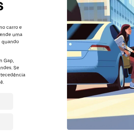
s
no carro e
agende uma
m quando
on Gap,
ndes. Se
ntecedência
ê.