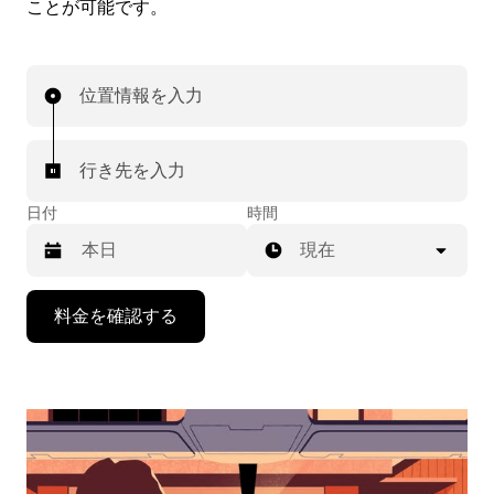
ことが可能です。
位置情報を入力
行き先を入力
日付
時間
現在
下
料金を確認する
矢
印
キ
ー
で
カ
レ
ン