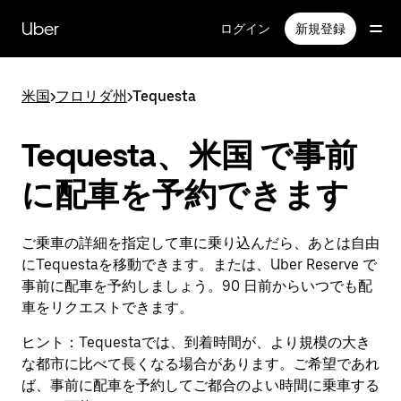
メ
イ
Uber
ログイン
新規登録
ン
コ
ン
米国
>
フロリダ州
>
Tequesta
テ
ン
ツ
Tequesta、米国 で事前
へ
ス
に配車を予約できます
キ
ッ
プ
ご乗車の詳細を指定して車に乗り込んだら、あとは自由
にTequestaを移動できます。または、Uber Reserve で
事前に配車を予約しましょう。90 日前からいつでも配
車をリクエストできます。
ヒント：
Tequestaでは、到着時間が、より規模の大き
な都市に比べて長くなる場合があります。ご希望であれ
ば、事前に配車を予約してご都合のよい時間に乗車する