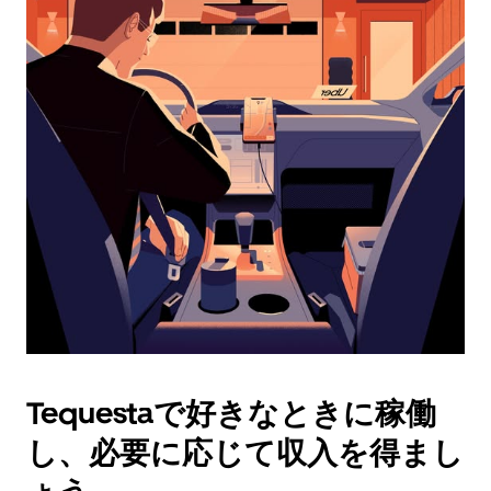
ダ
ー
を
操
作
し、
日
付
を
選
択
し
ま
す。
ESC
ボ
タ
Tequestaで好きなときに稼働
ン
で
し、必要に応じて収入を得まし
カ
レ