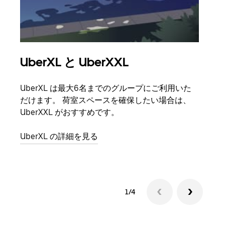
UberXL と UberXXL
グ
UberXL は最大6名までのグループにご利用いた
友人
だけます。 荷室スペースを確保したい場合は、
自で
UberXXL がおすすめです。
グル
UberXL の詳細を見る
1/4