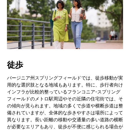
作
し、
日
付
を
選
択
し
ま
す。
徒歩
ESC
ボ
タ
バージニア州スプリングフィールドでは、徒歩移動が実
ン
用的な選択肢となる地域もあります。特に、歩行者向け
で
インフラが比較的整っているフランコニア-スプリング
カ
フィールドのメトロ駅周辺やその近隣の住宅街では、そ
レ
の傾向が見られます。地域の多くで歩道や横断歩道は整
ン
備されていますが、全体的な歩きやすさは場所によって
ダ
ー
異なります。長い距離の移動や交通量の多い道路の横断
を
が必要なエリアもあり、徒歩が不便に感じられる場合が