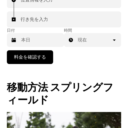
行き先を入力
日付
時間
現在
下
料金を確認する
矢
印
キ
ー
移動方法 スプリングフ
で
カ
レ
ィールド
ン
ダ
ー
を
操