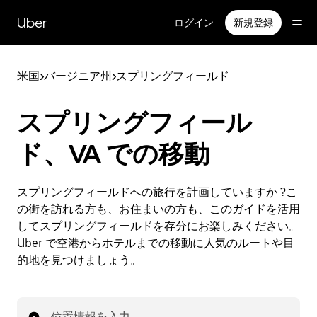
メ
イ
Uber
ログイン
新規登録
ン
コ
ン
米国
>
バージニア州
>
スプリングフィールド
テ
ン
ツ
スプリングフィール
へ
ス
ド、VA での移動
キ
ッ
プ
スプリングフィールドへの旅行を計画していますか ?こ
の街を訪れる方も、お住まいの方も、このガイドを活用
してスプリングフィールドを存分にお楽しみください。
Uber で空港からホテルまでの移動に人気のルートや目
的地を見つけましょう。
位置情報を入力